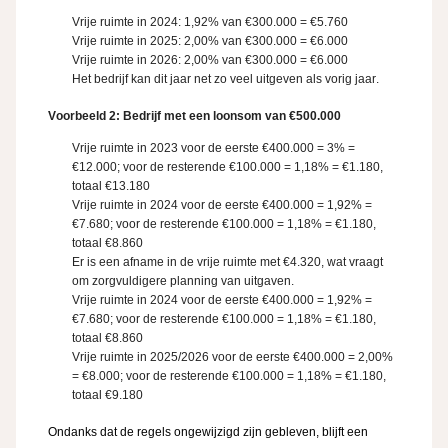
Vrije ruimte in 2024: 1,92% van €300.000 = €5.760
Vrije ruimte in 2025: 2,00% van €300.000 = €6.000
Vrije ruimte in 2026: 2,00% van €300.000 = €6.000
Het bedrijf kan dit jaar
net zo veel
uitgeven
als
vorig jaar.
Voorbeeld 2: Bedrijf met een loonsom van €500.000
Vrije ruimte in 2023 voor de eerste €400.000 = 3% =
€12.000; voor de resterende €100.000 = 1,18% = €1.180,
totaal €13.180
Vrije ruimte in 20
24
voor de eerste €400.000 = 1,92% =
€7.680; voor de resterende €100.000 = 1,18% = €1.180,
totaal €8.860
Er is een afname in de vrije ruimte met €4.320, wat vraagt
om zorgvuldigere planning van uitgaven.
Vrije ruimte in 2024 voor de eerste €400.000 = 1,92% =
€7.680; voor de resterende €100.000 = 1,18% = €1.180,
totaal €8.860
Vrije ruimte in 202
5/2026
voor de eerste €400.000 = 2,00%
= €8.000; voor de resterende €100.000 = 1,18% = €1.180,
totaal €9.180
Ondanks dat de regels ongewijzigd zijn gebleven, blijft een