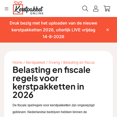
Druk bezig met het uploaden van de nieuwe
kerstpakketten 2026, uiterlijk LIVE vrijdag
14-8-2026
Home
/
Kerstpakket
/
Overig
/
Belasting en fiscus
Belasting en fiscale
regels voor
kerstpakketten in
2026
De fiscale spelregels voor kerstpakketten zijn ongewijzigd
gebleven. Nederlandse bedrijven hebben binnen de