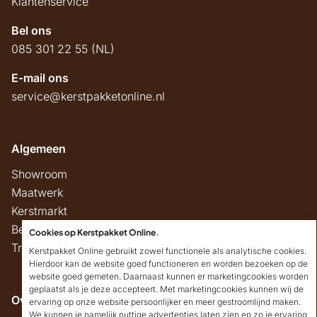
Klantenservice
Bel ons
085 301 22 55 (NL)
E-mail ons
service@kerstpakketonline.nl
Algemeen
Showroom
Maatwerk
Kerstmarkt
Belastingregels
Cookies op Kerstpakket Online
.
Track & Trace
Kerstpakket Online gebruikt zowel functionele als analytische cookies.
Hierdoor kan de website goed functioneren en worden bezoeken op de
website goed gemeten. Daarnaast kunnen er marketingcookies worden
geplaatst als je deze accepteert. Met marketingcookies kunnen wij de
Overig
ervaring op onze website persoonlijker en meer gestroomlijnd maken.
We kunnen je namelijk nuttige advertenties laten zien en zo je ervaring