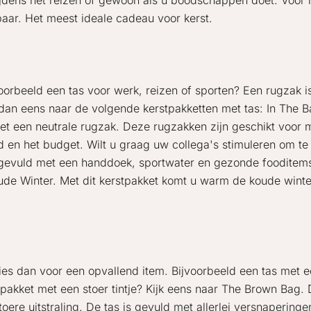
, tijdens het reizen of gewoon als u boodschappen doet. Voor 
baar. Het meest ideale cadeau voor kerst.
voorbeeld een tas voor werk, reizen of sporten? Een rugzak 
k dan eens naar de volgende kerstpakketten met tas: In The
met een neutrale rugzak. Deze rugzakken zijn geschikt voor
ud en het budget. Wilt u graag uw collega's stimuleren om t
 gevuld met een handdoek, sportwater en gezonde fooditems.
oude Winter. Met dit kerstpakket komt u warm de koude wint
es dan voor een opvallend item. Bijvoorbeeld een tas met ee
akket met een stoer tintje? Kijk eens naar The Brown Bag. 
oere uitstraling. De tas is gevuld met allerlei versnaperin