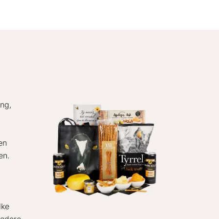
ong,
en
en.
lke