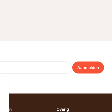
Aanmelden
emeen
Overig