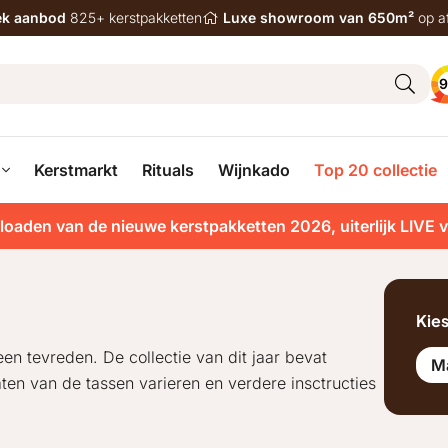
iek aanbod
825+ kerstpakketten
Luxe showroom van 650m²
op a
9
Kerstmarkt
Rituals
Wijnkado
Top 20 collectie
loaden van de nieuwe kerstpakketten 2026, uiterlijk LIVE 
Kie
een tevreden. De collectie van dit jaar bevat
M
ten van de tassen varieren en verdere insctructies