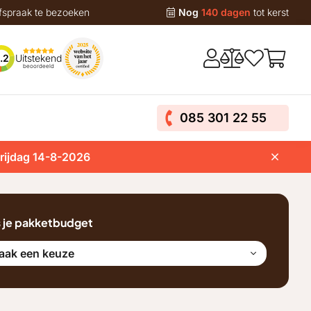
fspraak te bezoeken
Nog
140 dagen
tot kerst
Uitstekend
.2
beoordeeld
085 301 22 55
vrijdag 14-8-2026
s je pakketbudget
aak een keuze