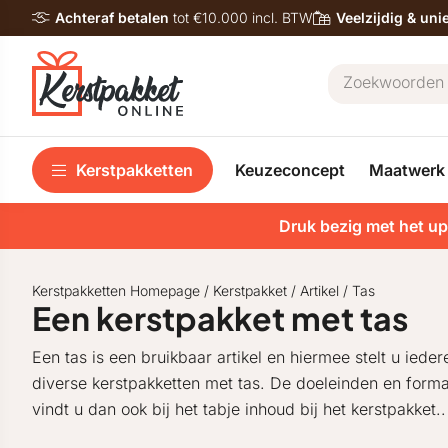
Achteraf betalen
tot €10.000 incl. BTW
Veelzijdig & un
Kerstpakketten
Keuzeconcept
Maatwerk
Druk bezig met het up
Kerstpakketten Homepage
/
Kerstpakket
/
Artikel
/
Tas
Een kerstpakket met tas
Een tas is een bruikbaar artikel en hiermee stelt u ieder
diverse kerstpakketten met tas. De doeleinden en forma
vindt u dan ook bij het tabje inhoud bij het kerstpakket..