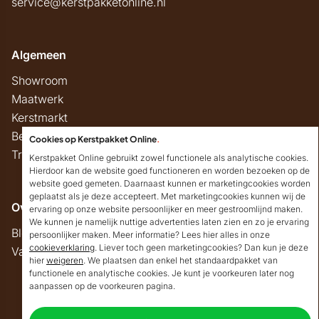
service@kerstpakketonline.nl
Algemeen
Showroom
Maatwerk
Kerstmarkt
Belastingregels
Cookies op Kerstpakket Online
.
Track & Trace
Kerstpakket Online gebruikt zowel functionele als analytische cookies.
Hierdoor kan de website goed functioneren en worden bezoeken op de
website goed gemeten. Daarnaast kunnen er marketingcookies worden
geplaatst als je deze accepteert. Met marketingcookies kunnen wij de
Overig
ervaring op onze website persoonlijker en meer gestroomlijnd maken.
We kunnen je namelijk nuttige advertenties laten zien en zo je ervaring
Blog
persoonlijker maken. Meer informatie? Lees hier alles in onze
cookieverklaring
. Liever toch geen marketingcookies? Dan kun je deze
Vacatures
hier
weigeren
. We plaatsen dan enkel het standaardpakket van
Goedendag!
functionele en analytische cookies. Je kunt je voorkeuren later nog
Mocht ik je ergens mee
aanpassen op de voorkeuren pagina.
kunnen helpen, dan
Copyright © 2026 Kerstpakket Online
verneem ik dat graag.