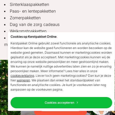
Sinterklaaspakketten
Paas- en lentepakketten
Zomerpakketten
Dag van de zorg cadeaus
Welkomstpakketten
Cookies op Kerstpakket Online
.
En nog veel meer geschenkideeën voor diverse
Kerstpakket Online gebruikt zowel functionele als analytische cookies.
momenten
Hierdoor kan de website goed functioneren en worden bezoeken op de
website goed gemeten. Daarnaast kunnen er marketingcookies worden
geplaatst als je deze accepteert. Met marketingcookies kunnen wij de
ervaring op onze website persoonlijker en meer gestroomlijnd maken.
We kunnen je namelijk nuttige advertenties laten zien en zo je ervaring
persoonlijker maken. Meer informatie? Lees hier alles in onze
cookieverklaring
. Liever toch geen marketingcookies? Dan kun je deze
hier
weigeren
. We plaatsen dan enkel het standaardpakket van
Goedendag!
functionele en analytische cookies. Je kunt je voorkeuren later nog
Mocht ik je ergens mee
aanpassen op de voorkeuren pagina.
kunnen helpen, dan
verneem ik dat graag.
Cookies accepteren
Neem contact op