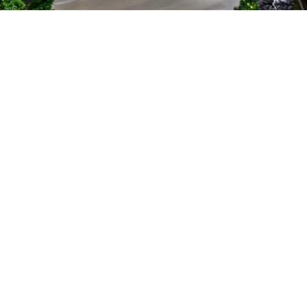
Plan je bezoek
Wil je onze showroom bezoeken? Vul dan
ons afspraakformulier in. We nemen contact
met je op om een geschikt moment te
plannen.
Let op: vanwege de grote belangstelling hanteren we
een minimum afname van 100 kerstpakketten voor een
showroombezoek.
Locatie en bereikbaarheid
Onze uitgebreide kerstpakketten showroom is