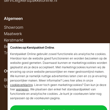
service@kerstpakketonline.nl
Algemeen
Showroom
Maatwerk
Kerstmarkt
Belastingregels
Cookies op Kerstpakket Online
.
Track & Trace
Kerstpakket Online gebruikt zowel functionele als analytische cookies.
Hierdoor kan de website goed functioneren en worden bezoeken op de
website goed gemeten. Daarnaast kunnen er marketingcookies worden
geplaatst als je deze accepteert. Met marketingcookies kunnen wij de
Overig
ervaring op onze website persoonlijker en meer gestroomlijnd maken.
We kunnen je namelijk nuttige advertenties laten zien en zo je ervaring
Blog
persoonlijker maken. Meer informatie? Lees hier alles in onze
cookieverklaring
. Liever toch geen marketingcookies? Dan kun je deze
Vacatures
hier
weigeren
. We plaatsen dan enkel het standaardpakket van
Goedendag!
functionele en analytische cookies. Je kunt je voorkeuren later nog
Mocht ik je ergens mee
aanpassen op de voorkeuren pagina.
kunnen helpen, dan
Copyright © 2026 Kerstpakket Online
verneem ik dat graag.