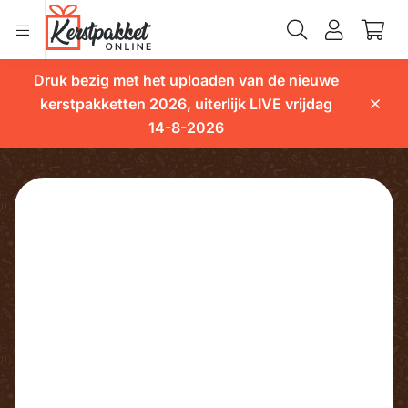
Druk bezig met het uploaden van de nieuwe
kerstpakketten 2026, uiterlijk LIVE vrijdag
14-8-2026