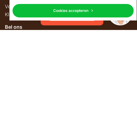
verneem ik dat graag.
Veelgestelde vragen
Cookies accepteren
Klantenservice
Neem contact op
Bel ons
085 301 22 55 (NL)
E-mail ons
service@kerstpakketonline.nl
Algemeen
Showroom
Maatwerk
Kerstmarkt
Belastingregels
Track & Trace