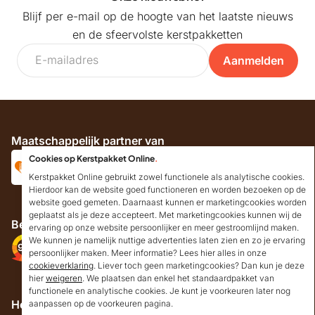
Blijf per e-mail op de hoogte van het laatste nieuws
en de sfeervolste kerstpakketten
Aanmelden
Maatschappelijk partner van
Cookies op Kerstpakket Online
.
Kerstpakket Online gebruikt zowel functionele als analytische cookies.
Hierdoor kan de website goed functioneren en worden bezoeken op de
website goed gemeten. Daarnaast kunnen er marketingcookies worden
geplaatst als je deze accepteert. Met marketingcookies kunnen wij de
Beoordeeld met
Volg ons
ervaring op onze website persoonlijker en meer gestroomlijnd maken.
We kunnen je namelijk nuttige advertenties laten zien en zo je ervaring
9.2
Uitstekend
persoonlijker maken. Meer informatie? Lees hier alles in onze
beoordeeld
cookieverklaring
. Liever toch geen marketingcookies? Dan kun je deze
hier
weigeren
. We plaatsen dan enkel het standaardpakket van
Goedendag!
functionele en analytische cookies. Je kunt je voorkeuren later nog
Mocht ik je ergens mee
Helpdesk
aanpassen op de voorkeuren pagina.
kunnen helpen, dan