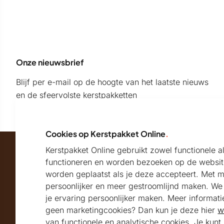
Onze nieuwsbrief
Blijf per e-mail op de hoogte van het laatste nieuws
en de sfeervolste kerstpakketten
Cookies op Kerstpakket Online
.
Kerstpakket Online gebruikt zowel functionele 
Maatschappelijk partner van
functioneren en worden bezoeken op de websit
worden geplaatst als je deze accepteert. Met 
persoonlijker en meer gestroomlijnd maken. We k
Beoordeeld met
je ervaring persoonlijker maken. Meer informati
geen marketingcookies? Dan kun je deze hier
w
9.2
Uitstekend
beoordeeld
van functionele en analytische cookies. Je kun