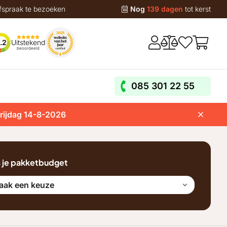
fspraak te bezoeken
Nog
139 dagen
tot kerst
Uitstekend
.2
beoordeeld
085 301 22 55
vrijdag 14-8-2026
s je pakketbudget
aak een keuze