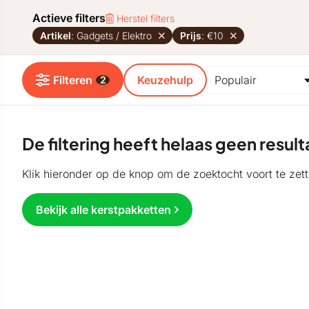
Actieve filters
Herstel filters
Artikel
: Gadgets / Elektro
Prijs
: €10
Filteren
Keuzehulp
2
De filtering heeft helaas geen resu
Klik hieronder op de knop om de zoektocht voort te zett
Bekijk alle kerstpakketten