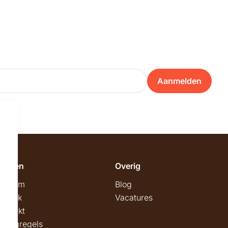
Aanmelden
emeen
Overig
wroom
Blog
twerk
Vacatures
stmarkt
stingregels