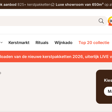
iek aanbod
825+ kerstpakketten
Luxe showroom van 650m²
op a
9
Kerstmarkt
Rituals
Wijnkado
Top 20 collectie
loaden van de nieuwe kerstpakketten 2026, uiterlijk LIVE 
o
Kie
M