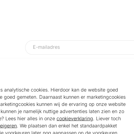
als analytische cookies. Hierdoor kan de website goed
e goed gemeten. Daarnaast kunnen er marketingcookies
Helpdesk
Alg
marketingcookies kunnen wij de ervaring op onze website
Veelgestelde vragen
Sho
unnen je namelijk nuttige advertenties laten zien en zo
Klantenservice
Maa
e? Lees hier alles in onze
cookieverklaring
. Liever toch
Ker
eigeren
. We plaatsen dan enkel het standaardpakket
Bel ons
Bela
t je voorkeuren later nog aanpassen op de voorkeuren