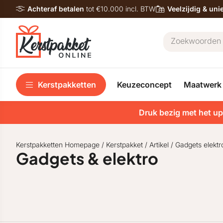
Achteraf betalen
tot €10.000 incl. BTW
Veelzijdig & un
Kerstpakketten
Keuzeconcept
Maatwerk
Druk bezig met het up
Kerstpakketten Homepage
/
Kerstpakket
/
Artikel
/
Gadgets elektr
Gadgets & elektro