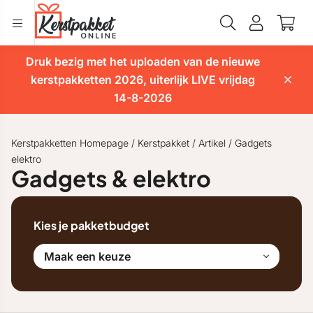
Druk bezig met het uploaden van de nieuwe
kerstpakketten 2026, uiterlijk LIVE vrijdag
14-8-2026
Kerstpakketten Homepage
/
Kerstpakket
/
Artikel
/
Gadgets
elektro
Gadgets & elektro
Kies je pakketbudget
Maak een keuze