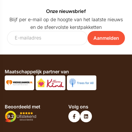
Onze nieuwsbrief
Blijf per e-mail op de hoogte van het laatste nieuws
en de sfeervolste kerstpakketten
Aanmelden
Maatschappelijk partner van
Beoordeeld met
Volg ons
9.2
Uitstekend
beoordeeld