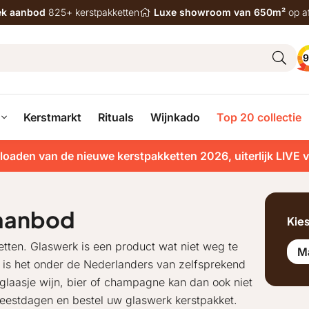
iek aanbod
825+ kerstpakketten
Luxe showroom van 650m²
op a
9
Kerstmarkt
Rituals
Wijnkado
Top 20 collectie
loaden van de nieuwe kerstpakketten 2026, uiterlijk LIVE 
 aanbod
Kie
tten. Glaswerk is een product wat niet weg te
M
n is het onder de Nederlanders van zelfsprekend
 glaasje wijn, bier of champagne kan dan ook niet
feestdagen en bestel uw glaswerk kerstpakket.