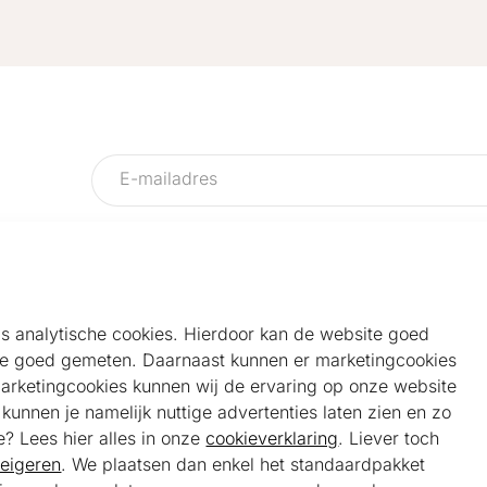
als analytische cookies. Hierdoor kan de website goed
e goed gemeten. Daarnaast kunnen er marketingcookies
Helpdesk
Alg
marketingcookies kunnen wij de ervaring op onze website
Veelgestelde vragen
Sho
unnen je namelijk nuttige advertenties laten zien en zo
Klantenservice
Maa
e? Lees hier alles in onze
cookieverklaring
. Liever toch
Ker
eigeren
. We plaatsen dan enkel het standaardpakket
Bel ons
Bela