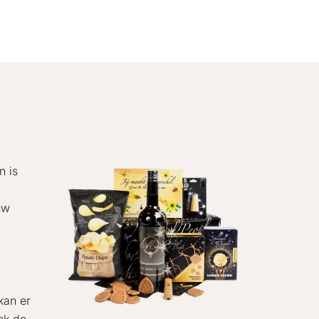
n is
uw
kan er