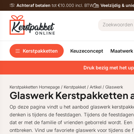
Achteraf betalen
tot €10.000 incl. BTW
Veelzijdig & un
Kerstpakketten
Keuzeconcept
Maatwerk
Druk bezig met het up
Kerstpakketten Homepage
/
Kerstpakket
/
Artikel
/
Glaswerk
Glaswerk Kerstpakketten
Op deze pagina vindt u het aanbod glaswerk kerstpakke
denken is tijdens de feestdagen. Tijdens de feestdage
dat er met de familie of vrienden geborreld wordt. Een
ontbreken. Vind uw favoriete glaswerk voor tijdens de 