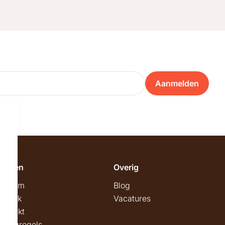
Aanmelden
emeen
Overig
wroom
Blog
twerk
Vacatures
stmarkt
stingregels