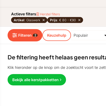
Actieve filters
Herstel filters
Artikel
: Glaswerk
Prijs
: € 80 - €90
Filteren
Keuzehulp
2
De filtering heeft helaas geen resu
Klik hieronder op de knop om de zoektocht voort te zett
Bekijk alle kerstpakketten