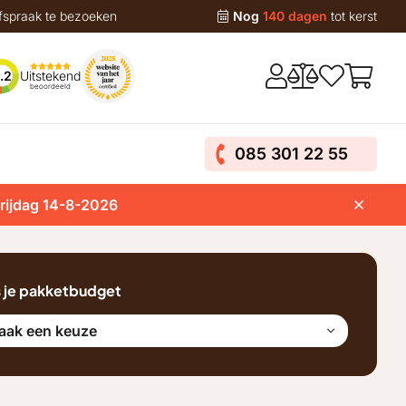
fspraak te bezoeken
Nog
140 dagen
tot kerst
Uitstekend
.2
beoordeeld
085 301 22 55
vrijdag 14-8-2026
s je pakketbudget
aak een keuze