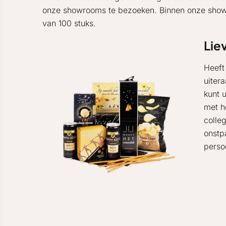
onze showrooms te bezoeken. Binnen onze showro
van 100 stuks.
Lie
Heeft
uiter
kunt 
met h
colle
onstp
perso