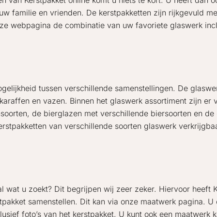
en van Kerstpakket online komt u niets te kort. U heeft dan 
w familie en vrienden. De kerstpakketten zijn rijkgevuld me
eze webpagina de combinatie van uw favoriete glaswerk incl
elijkheid tussen verschillende samenstellingen. De glaswerk
araffen en vazen. Binnen het glaswerk assortiment zijn er v
oorten, de bierglazen met verschillende biersoorten en de
rstpakketten van verschillende soorten glaswerk verkrijgbaa
l wat u zoekt? Dit begrijpen wij zeer zeker. Hiervoor heeft
tpakket samenstellen. Dit kan via onze maatwerk pagina. U d
lusief foto’s van het kerstpakket. U kunt ook een maatwerk 