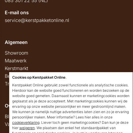
085 301 22 55 (NL)
E-mail ons
service@kerstpakketonline.nl
Algemeen
Showroom
Maatwerk
Kerstmarkt
Belastingregels
Cookies op Kerstpakket Online
.
Track & Trace
Kerstpakket Online gebruikt zowel functionele als analytische cookies.
Hierdoor kan de website goed functioneren en worden bezoeken op de
website goed gemeten. Daarnaast kunnen er marketingcookies worden
geplaatst als je deze accepteert. Met marketingcookies kunnen wij de
Overig
ervaring op onze website persoonlijker en meer gestroomlijnd maken.
We kunnen je namelijk nuttige advertenties laten zien en zo je ervaring
Blog
persoonlijker maken. Meer informatie? Lees hier alles in onze
cookieverklaring
. Liever toch geen marketingcookies? Dan kun je deze
Vacatures
hier
weigeren
. We plaatsen dan enkel het standaardpakket van
Goedendag!