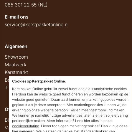
085 301 22 55 (NL)
E-mail ons
service@kerstpakketonline.nl
Algemeen
Showroom
Maatwerk
Kerstmarkt
Belastingregels
Cookies op Kerstpakket Online
.
Track & Trace
Kerstpakket Online gebruikt zowel functionele als analytische cookies.
Hierdoor kan de website goed functioneren en worden bezoeken op de
website goed gemeten. Daarnaast kunnen er marketingcookies worden
geplaatst als je deze accepteert. Met marketingcookies kunnen wij de
Overig
ervaring op onze website persoonlijker en meer gestroomlijnd maken.
We kunnen je namelijk nuttige advertenties laten zien en zo je ervaring
Blog
persoonlijker maken. Meer informatie? Lees hier alles in onze
cookieverklaring
. Liever toch geen marketingcookies? Dan kun je deze
Vacatures
hier
weigeren
. We plaatsen dan enkel het standaardpakket van