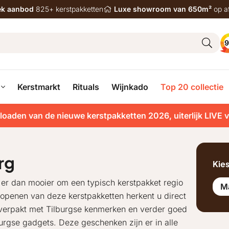
iek aanbod
825+ kerstpakketten
Luxe showroom van 650m²
op a
9
Kerstmarkt
Rituals
Wijnkado
Top 20 collectie
loaden van de nieuwe kerstpakketten 2026, uiterlijk LIVE 
rg
Kie
is er dan mooier om een typisch kerstpakket regio
M
 openen van deze kerstpakketten herkent u direct
 verpakt met Tilburgse kenmerken en verder goed
burgse gadgets. Deze geschenken zijn er in alle