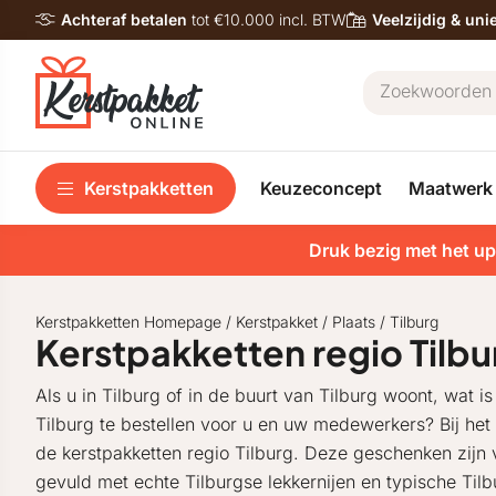
Achteraf betalen
tot €10.000 incl. BTW
Veelzijdig & un
Kerstpakketten
Keuzeconcept
Maatwerk
Druk bezig met het up
Kerstpakketten Homepage
/
Kerstpakket
/
Plaats
/
Tilburg
Kerstpakketten regio Tilbu
Als u in Tilburg of in de buurt van Tilburg woont, wat 
Tilburg te bestellen voor u en uw medewerkers? Bij het
de kerstpakketten regio Tilburg. Deze geschenken zijn
gevuld met echte Tilburgse lekkernijen en typische Til