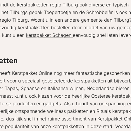
vindt de kerstpakketten regio Tilburg ook diverse en typisch
, het Tilburgs gebak Toepertoetje en de Schrobbelèr is ook n
n regio Tilburg. Woont u in een andere gemeente dan Tilburg
nvoudig kerstpakketten bestellen door middel van uw geme
n kunt u een
kerstpakket Schagen
eenvoudig snel laten lever
etten
 heeft Kerstpakket Online nog meer fantastische geschenken 
ft voor u speciaal geselecteerde kerstpakketten uit bijvoorb
er Tapas, Spaanse en Italiaanse wijnen, Nederlandse bieren
rnaast kunt u ook kiezen voor de heerlijke Oosterse kerstpak
terse producten en gadgets. Als u houdt van ontspanning en
s heerlijke ontspannende wellness pakketten en Rituals kerstpa
e, dus kijk snel in het ruime assortiment van Kerstpakket On
ote populariteit van onze kerstpakketten in deze stad. Voor