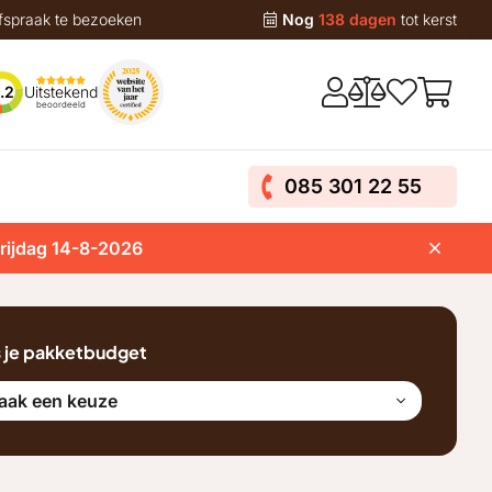
fspraak te bezoeken
Nog
138 dagen
tot kerst
Uitstekend
.2
beoordeeld
085 301 22 55
vrijdag 14-8-2026
s je pakketbudget
aak een keuze