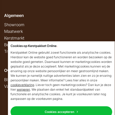
Algemeen
Showroom
Maatwerk
Kerstmarkt
Belastingregels
Cookies op Kerstpakket Online
.
Track & Trace
Kerstpakket Online gebruikt zowel functionele als analytische cookies.
Hierdoor kan de website goed functioneren en worden bezoeken op de
website goed gemeten. Daarnaast kunnen er marketingcookies worden
geplaatst als je deze accepteert. Met marketingcookies kunnen wij de
Overig
ervaring op onze website persoonlijker en meer gestroomlijnd maken.
We kunnen je namelijk nuttige advertenties laten zien en zo je ervaring
Blog
persoonlijker maken. Meer informatie? Lees hier alles in onze
cookieverklaring
. Liever toch geen marketingcookies? Dan kun je deze
Vacatures
hier
weigeren
. We plaatsen dan enkel het standaardpakket van
Goedendag!
functionele en analytische cookies. Je kunt je voorkeuren later nog
Mocht ik je ergens mee
aanpassen op de voorkeuren pagina.
kunnen helpen, dan
Copyright © 2026 Kerstpakket Online
verneem ik dat graag.
Cookies accepteren