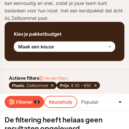
kan eenvoudig en snel, zodat je jouw team kunt
bedanken voor hun inzet met een kerstpakket dat écht
bij Zaltbommel past.
Kies je pakketbudget
Maak een keuze
Actieve filters
Herstel filters
Plaats
: Zaltbommel
Prijs
: € 50 - €60
Filteren
Keuzehulp
2
De filtering heeft helaas geen
resultaten opgeleverd.