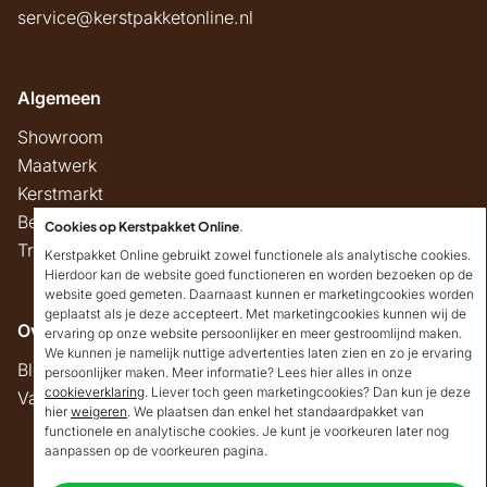
service@kerstpakketonline.nl
Algemeen
Showroom
Maatwerk
Kerstmarkt
Belastingregels
Cookies op Kerstpakket Online
.
Track & Trace
Kerstpakket Online gebruikt zowel functionele als analytische cookies.
Hierdoor kan de website goed functioneren en worden bezoeken op de
website goed gemeten. Daarnaast kunnen er marketingcookies worden
geplaatst als je deze accepteert. Met marketingcookies kunnen wij de
Overig
ervaring op onze website persoonlijker en meer gestroomlijnd maken.
We kunnen je namelijk nuttige advertenties laten zien en zo je ervaring
Blog
persoonlijker maken. Meer informatie? Lees hier alles in onze
cookieverklaring
. Liever toch geen marketingcookies? Dan kun je deze
Vacatures
hier
weigeren
. We plaatsen dan enkel het standaardpakket van
Goedendag!
functionele en analytische cookies. Je kunt je voorkeuren later nog
Mocht ik je ergens mee
aanpassen op de voorkeuren pagina.
kunnen helpen, dan
Copyright © 2026 Kerstpakket Online
verneem ik dat graag.