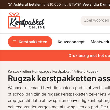
Achteraf betalen
tot €10.000 incl. BTW
Veelzijdig & un
Kerstpakketten
Keuzeconcept
Maatwerk
Druk bezig met het up
Kerstpakketten Homepage
/
Kerstpakket
/
Artikel
/
Rugzak
Rugzak kerstpakketten as
Wanneer u iemand bent die vaak op pad is of veel spu
of school dan zijn de rugzak kerstpakketten zeker iets 
erop gericht dat u al uw spullen eenvoudig kunt opberg
ochtend zonder zorgen met al uw spullen op pad. De ru