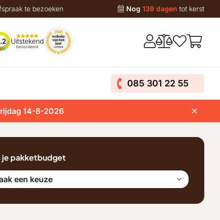
fspraak te bezoeken
Nog
139 dagen
tot kerst
Uitstekend
.2
beoordeeld
085 301 22 55
vrijdag 14-8-2026
s je pakketbudget
aak een keuze