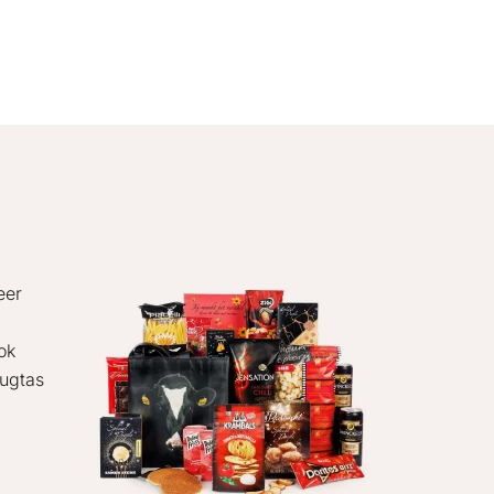
eer
ok
rugtas