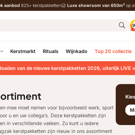
iek aanbod
825+ kerstpakketten
Luxe showroom van 650m²
op a
9
Kerstmarkt
Rituals
Wijnkado
Top 20 collectie
loaden van de nieuwe kerstpakketten 2026, uiterlijk LIVE 
sortiment
Kie
llen mee moet nemen voor bijvoorbeeld werk, sport
M
voor u en uw collega’s. Deze kerstpakketten zijn
en in verschillende vakken. Zo kunt u iedere
gzak kerstpakketten zijn nieuw in ons assortiment