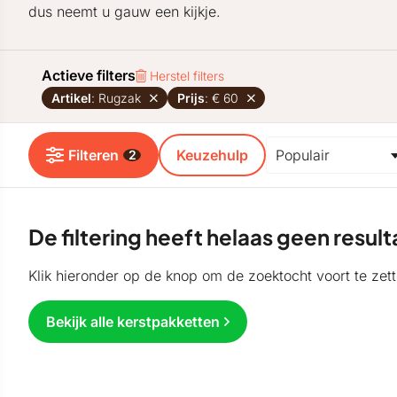
dus neemt u gauw een kijkje.
Actieve filters
Herstel filters
Artikel
: Rugzak
Prijs
: € 60
Filteren
Keuzehulp
2
De filtering heeft helaas geen resu
Klik hieronder op de knop om de zoektocht voort te zett
Bekijk alle kerstpakketten