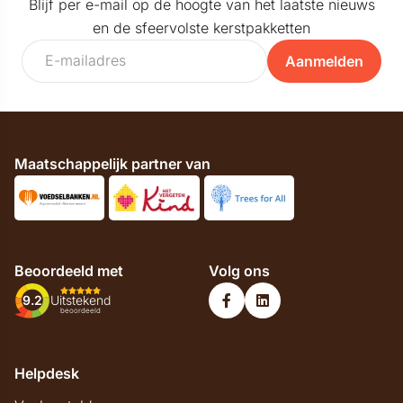
Blijf per e-mail op de hoogte van het laatste nieuws
en de sfeervolste kerstpakketten
Aanmelden
Maatschappelijk partner van
Beoordeeld met
Volg ons
9.2
Uitstekend
beoordeeld
Helpdesk