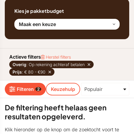
Kies je pakketbudget
Maak een keuze
Actieve filters
Herstel filters
Overig
: Op rekening achteraf betalen
Prijs
: € 80 - €90
Filteren
Keuzehulp
2
De filtering heeft helaas geen
resultaten opgeleverd.
Klik hieronder op de knop om de zoektocht voort te