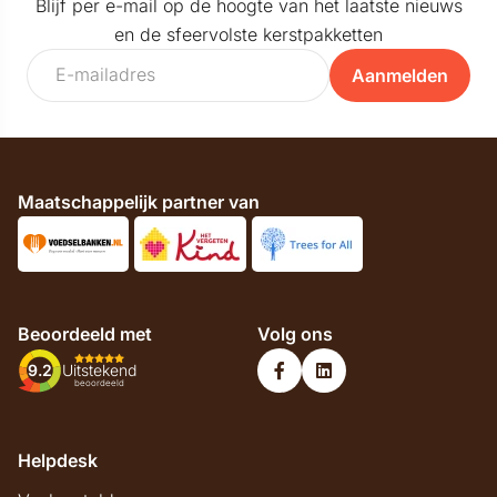
Blijf per e-mail op de hoogte van het laatste nieuws
en de sfeervolste kerstpakketten
Aanmelden
Maatschappelijk partner van
Beoordeeld met
Volg ons
9.2
Uitstekend
beoordeeld
Helpdesk