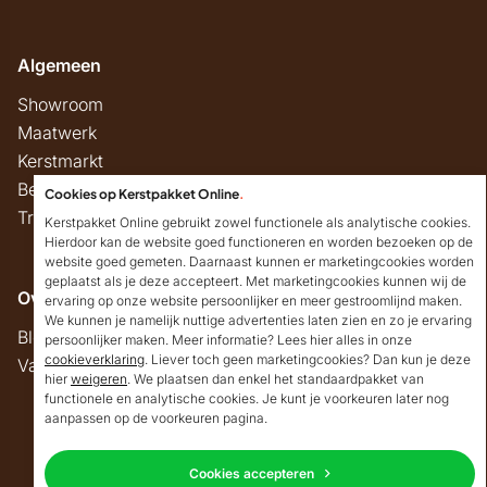
Algemeen
Showroom
Maatwerk
Kerstmarkt
Belastingregels
Cookies op Kerstpakket Online
.
Track & Trace
Kerstpakket Online gebruikt zowel functionele als analytische cookies.
Hierdoor kan de website goed functioneren en worden bezoeken op de
website goed gemeten. Daarnaast kunnen er marketingcookies worden
geplaatst als je deze accepteert. Met marketingcookies kunnen wij de
Overig
ervaring op onze website persoonlijker en meer gestroomlijnd maken.
We kunnen je namelijk nuttige advertenties laten zien en zo je ervaring
Blog
persoonlijker maken. Meer informatie? Lees hier alles in onze
cookieverklaring
. Liever toch geen marketingcookies? Dan kun je deze
Vacatures
hier
weigeren
. We plaatsen dan enkel het standaardpakket van
Goedendag!
functionele en analytische cookies. Je kunt je voorkeuren later nog
Mocht ik je ergens mee
aanpassen op de voorkeuren pagina.
kunnen helpen, dan
Copyright © 2026 Kerstpakket Online
verneem ik dat graag.
Cookies accepteren