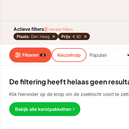
Actieve filters
Herstel filters
Plaats
: Den Haag
Prijs
: € 60
Filteren
Keuzehulp
2
De filtering heeft helaas geen resu
Klik hieronder op de knop om de zoektocht voort te zett
Bekijk alle kerstpakketten