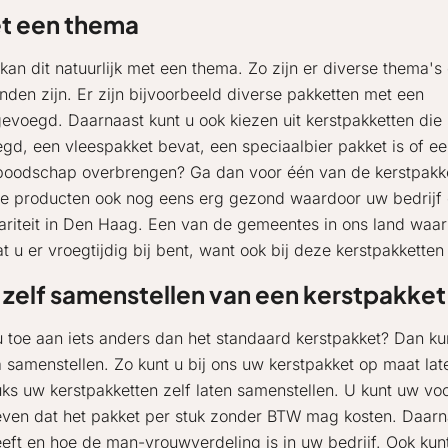
et een thema
an dit natuurlijk met een thema. Zo zijn er diverse thema's 
nden zijn. Er zijn bijvoorbeeld diverse pakketten met een
oegevoegd. Daarnaast kunt u ook kiezen uit kerstpakketten di
gd, een vleespakket bevat, een speciaalbier pakket is of ee
e boodschap overbrengen? Ga dan voor één van de kerstpakke
eze producten ook nog eens erg gezond waardoor uw bedrij
riteit in Den Haag. Een van de gemeentes in ons land waar d
at u er vroegtijdig bij bent, want ook bij deze kerstpakkette
 zelf samenstellen van een kerstpakket
u toe aan iets anders dan het standaard kerstpakket? Dan k
 samenstellen. Zo kunt u bij ons uw kerstpakket op maat l
uks uw kerstpakketten zelf laten samenstellen. U kunt uw v
ven dat het pakket per stuk zonder BTW mag kosten. Daarna
eft en hoe de man-vrouwverdeling is in uw bedrijf. Ook k