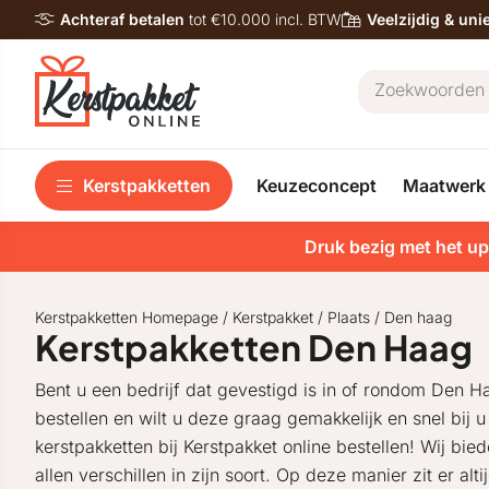
Achteraf betalen
tot €10.000 incl. BTW
Veelzijdig & un
Kerstpakketten
Keuzeconcept
Maatwerk
Druk bezig met het up
Kerstpakketten Homepage
/
Kerstpakket
/
Plaats
/
Den haag
Kerstpakketten Den Haag
Bent u een bedrijf dat gevestigd is in of rondom Den H
bestellen en wilt u deze graag gemakkelijk en snel bij 
kerstpakketten bij Kerstpakket online bestellen! Wij bie
allen verschillen in zijn soort. Op deze manier zit er al