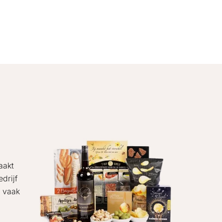
aakt
edrijf
n vaak