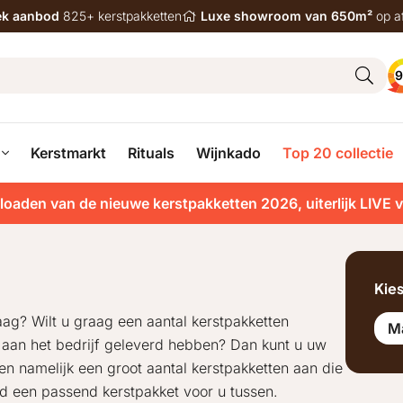
iek aanbod
825+ kerstpakketten
Luxe showroom van 650m²
op a
9
Kerstmarkt
Rituals
Wijnkado
Top 20 collectie
loaden van de nieuwe kerstpakketten 2026, uiterlijk LIVE 
Kie
aag? Wilt u graag een aantal kerstpakketten
M
u aan het bedrijf geleverd hebben? Dan kunt u uw
den namelijk een groot aantal kerstpakketten aan die
tijd een passend kerstpakket voor u tussen.