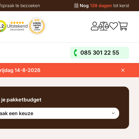
fspraak te bezoeken
Nog
139 dagen
tot kerst
Uitstekend
.2
beoordeeld
085 301 22 55
vrijdag 14-8-2026
s je pakketbudget
aak een keuze