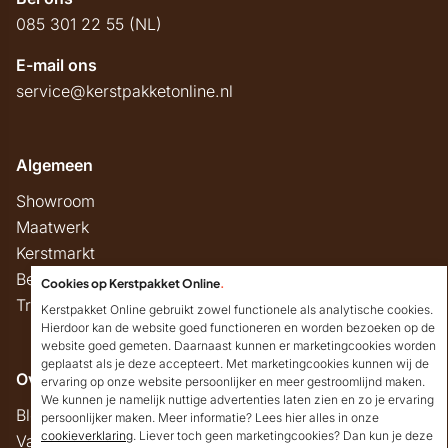
085 301 22 55 (NL)
E-mail ons
service@kerstpakketonline.nl
Algemeen
Showroom
Maatwerk
Kerstmarkt
Belastingregels
Cookies op Kerstpakket Online
.
Track & Trace
Kerstpakket Online gebruikt zowel functionele als analytische cookies.
Hierdoor kan de website goed functioneren en worden bezoeken op de
website goed gemeten. Daarnaast kunnen er marketingcookies worden
geplaatst als je deze accepteert. Met marketingcookies kunnen wij de
Overig
ervaring op onze website persoonlijker en meer gestroomlijnd maken.
We kunnen je namelijk nuttige advertenties laten zien en zo je ervaring
Blog
persoonlijker maken. Meer informatie? Lees hier alles in onze
cookieverklaring
. Liever toch geen marketingcookies? Dan kun je deze
Vacatures