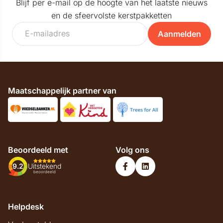
Blijf per e-mail op de hoogte van het laatste nieuws
en de sfeervolste kerstpakketten
Aanmelden
Maatschappelijk partner van
Beoordeeld met
Volg ons
9.2
Uitstekend
beoordeeld
Helpdesk