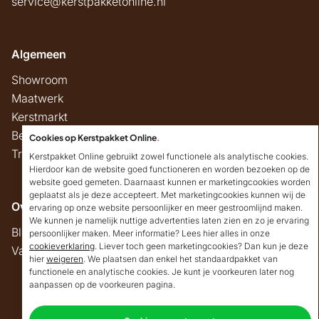
service@kerstpakketonline.nl
Algemeen
Showroom
Maatwerk
Kerstmarkt
Belastingregels
Cookies op Kerstpakket Online
.
Track & Trace
Kerstpakket Online gebruikt zowel functionele als analytische cookies.
Hierdoor kan de website goed functioneren en worden bezoeken op de
website goed gemeten. Daarnaast kunnen er marketingcookies worden
geplaatst als je deze accepteert. Met marketingcookies kunnen wij de
Overig
ervaring op onze website persoonlijker en meer gestroomlijnd maken.
We kunnen je namelijk nuttige advertenties laten zien en zo je ervaring
Blog
persoonlijker maken. Meer informatie? Lees hier alles in onze
cookieverklaring
. Liever toch geen marketingcookies? Dan kun je deze
Vacatures
hier
weigeren
. We plaatsen dan enkel het standaardpakket van
Goedendag!
functionele en analytische cookies. Je kunt je voorkeuren later nog
Mocht ik je ergens mee
aanpassen op de voorkeuren pagina.
kunnen helpen, dan
Copyright © 2026 Kerstpakket Online
verneem ik dat graag.