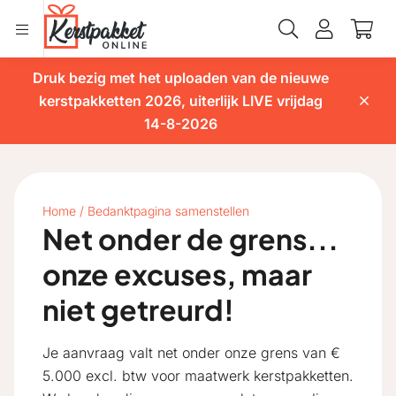
Druk bezig met het uploaden van de nieuwe
kerstpakketten 2026, uiterlijk LIVE vrijdag
14-8-2026
Home
/
Bedanktpagina samenstellen
Net onder de grens...
onze excuses, maar
niet getreurd!
Je aanvraag valt net onder onze grens van €
5.000 excl. btw voor maatwerk kerstpakketten.