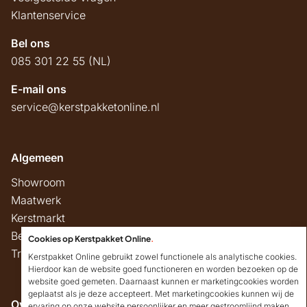
Klantenservice
Bel ons
085 301 22 55 (NL)
E-mail ons
service@kerstpakketonline.nl
Algemeen
Showroom
Maatwerk
Kerstmarkt
Belastingregels
Cookies op Kerstpakket Online
.
Track & Trace
Kerstpakket Online gebruikt zowel functionele als analytische cookies.
Hierdoor kan de website goed functioneren en worden bezoeken op de
website goed gemeten. Daarnaast kunnen er marketingcookies worden
geplaatst als je deze accepteert. Met marketingcookies kunnen wij de
Overig
ervaring op onze website persoonlijker en meer gestroomlijnd maken.