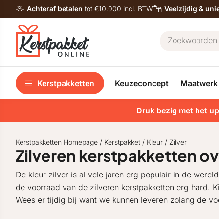
Achteraf betalen
tot €10.000 incl. BTW
Veelzijdig & un
Kerstpakketten
Keuzeconcept
Maatwerk
Druk bezig met het up
Kerstpakketten Homepage
/
Kerstpakket
/
Kleur
/
Zilver
Zilveren kerstpakketten ov
De kleur zilver is al vele jaren erg populair in de werel
de voorraad van de zilveren kerstpakketten erg hard. 
Wees er tijdig bij want we kunnen leveren zolang de voo