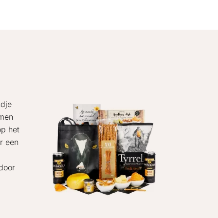
ndje
amen
op het
ar een
 door