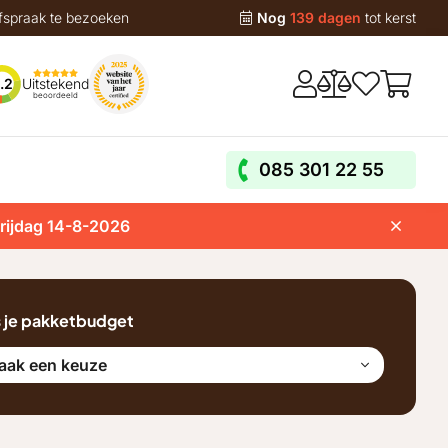
fspraak te bezoeken
Nog
139 dagen
tot kerst
Uitstekend
.2
beoordeeld
085 301 22 55
vrijdag 14-8-2026
s je pakketbudget
aak een keuze