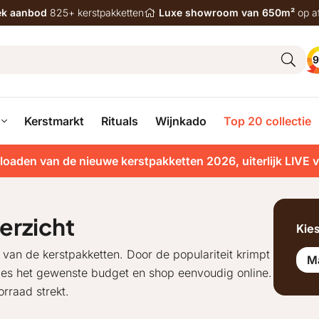
iek aanbod
825+ kerstpakketten
Luxe showroom van 650m²
op a
9
Kerstmarkt
Rituals
Wijnkado
Top 20 collectie
loaden van de nieuwe kerstpakketten 2026, uiterlijk LIVE 
erzicht
Kie
d van de kerstpakketten. Door de populariteit krimpt
M
Kies het gewenste budget en shop eenvoudig online.
rraad strekt.