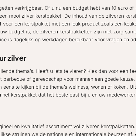
dgetten verkrijgbaar. Of u nu een budget hebt van 10 euro of
 een mooi zilver kerstpakket. De inhoud van de zilveren kers
of voor een kerstpakket met een leuk product zoals een keu
w budget is, de zilveren kerstpakketten zijn met zorg samen
ice is dagelijks op werkdagen bereikbaar voor vragen en ad
r zilver
hillende thema’s. Heeft u iets te vieren? Kies dan voor een fe
met barbecue of gereedschap voor mannen een goede keuze.
eens te kijken bij de thema’s wellness, wonen of koken. Uit
 u het kerstpakket dat het beste past bij u en uw medewerker
gineel en kwalitatief assortiment vol zilveren kerstpakketten.
kse struinen we de nationale en internationale beurzen af, 