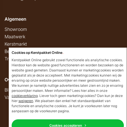
Algemeen
Showroom
Maatwerk
Kerstmarkt
Belastingregels
Cookies op Kerstpakket Online
.
Track & Trace
Kerstpakket Online gebruikt zowel functionele als analytische cookies.
Hierdoor kan de website goed functioneren en worden bezoeken op de
website goed gemeten. Daarnaast kunnen er marketingcookies worden
geplaatst als je deze accepteert. Met marketingcookies kunnen wij de
Overig
ervaring op onze website persoonlijker en meer gestroomlijnd maken.
We kunnen je namelijk nuttige advertenties laten zien en zo je ervaring
Blog
persoonlijker maken. Meer informatie? Lees hier alles in onze
cookieverklaring
. Liever toch geen marketingcookies? Dan kun je deze
Vacatures
hier
weigeren
. We plaatsen dan enkel het standaardpakket van
Goedendag!
functionele en analytische cookies. Je kunt je voorkeuren later nog
Mocht ik je ergens mee
aanpassen op de voorkeuren pagina.
kunnen helpen, dan
Copyright © 2026 Kerstpakket Online
verneem ik dat graag.
Cookies accepteren