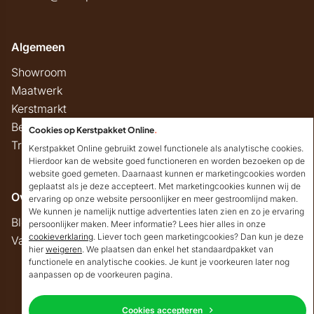
Algemeen
Showroom
Maatwerk
Kerstmarkt
Belastingregels
Cookies op Kerstpakket Online
.
Track & Trace
Kerstpakket Online gebruikt zowel functionele als analytische cookies.
Hierdoor kan de website goed functioneren en worden bezoeken op de
website goed gemeten. Daarnaast kunnen er marketingcookies worden
geplaatst als je deze accepteert. Met marketingcookies kunnen wij de
Overig
ervaring op onze website persoonlijker en meer gestroomlijnd maken.
We kunnen je namelijk nuttige advertenties laten zien en zo je ervaring
Blog
persoonlijker maken. Meer informatie? Lees hier alles in onze
cookieverklaring
. Liever toch geen marketingcookies? Dan kun je deze
Vacatures
hier
weigeren
. We plaatsen dan enkel het standaardpakket van
Goedendag!
functionele en analytische cookies. Je kunt je voorkeuren later nog
Mocht ik je ergens mee
aanpassen op de voorkeuren pagina.
kunnen helpen, dan
Copyright © 2026 Kerstpakket Online
verneem ik dat graag.
Cookies accepteren