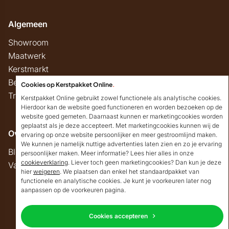
Algemeen
Showroom
Maatwerk
Kerstmarkt
Belastingregels
Cookies op Kerstpakket Online
.
Track & Trace
Kerstpakket Online gebruikt zowel functionele als analytische cookies.
Hierdoor kan de website goed functioneren en worden bezoeken op de
website goed gemeten. Daarnaast kunnen er marketingcookies worden
geplaatst als je deze accepteert. Met marketingcookies kunnen wij de
Overig
ervaring op onze website persoonlijker en meer gestroomlijnd maken.
We kunnen je namelijk nuttige advertenties laten zien en zo je ervaring
Blog
persoonlijker maken. Meer informatie? Lees hier alles in onze
cookieverklaring
. Liever toch geen marketingcookies? Dan kun je deze
Vacatures
hier
weigeren
. We plaatsen dan enkel het standaardpakket van
Goedendag!
functionele en analytische cookies. Je kunt je voorkeuren later nog
Mocht ik je ergens mee
aanpassen op de voorkeuren pagina.
kunnen helpen, dan
Copyright © 2026 Kerstpakket Online
verneem ik dat graag.
Cookies accepteren
Neem contact op
Privacy
Algemene voorwaarden
Disclaimer
Sitemap