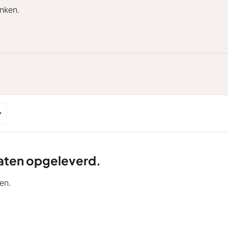
nken.
ltaten opgeleverd.
en.