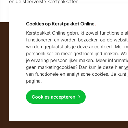
en de sfeervolste kerstpakketten
Cookies op Kerstpakket Online
.
Kerstpakket Online gebruikt zowel functionele 
Maatschappelijk partner van
functioneren en worden bezoeken op de websit
worden geplaatst als je deze accepteert. Met 
persoonlijker en meer gestroomlijnd maken. We k
Beoordeeld met
je ervaring persoonlijker maken. Meer informati
geen marketingcookies? Dan kun je deze hier
w
9.2
Uitstekend
beoordeeld
van functionele en analytische cookies. Je kun
Volg ons
pagina.
Cookies accepteren
Copyright © 2026 Kerstpakket Online