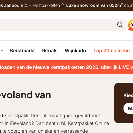
iek aanbod
825+ kerstpakketten
Luxe showroom van 650m²
op a
9
Kerstmarkt
Rituals
Wijnkado
Top 20 collectie
loaden van de nieuwe kerstpakketten 2026, uiterlijk LIVE 
evoland van
Kie
M
nde kerstpakketten, allemaal goed gevuld met
r in Flevoland? Dan bent u bij Kerstpakket Online
 u te voorzien van unieke en verrassende