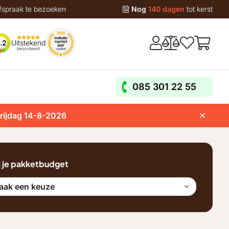
fspraak te bezoeken
Nog
140 dagen
tot kerst
Uitstekend
.2
beoordeeld
085 301 22 55
vrijdag 14-8-2026
s je pakketbudget
aak een keuze