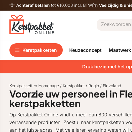
Achteraf betalen
tot €10.000 incl. BTW
Veelzijdig & un
Kerstpakketten
Keuzeconcept
Maatwerk
Druk bezig met het up
Kerstpakketten Homepage
/
Kerstpakket
/
Regio
/
Flevoland
Voorzie uw personeel in Fl
kerstpakketten
Op Kerstpakket Online vindt u meer dan 800 verschille
verrassende producten. Zoekt u naar kerstpakketten voo
aan het juiste adres. Met vele jaren ervaring weten wij