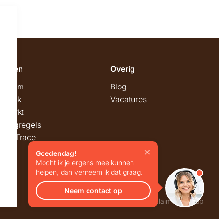
emeen
Overig
wroom
Blog
twerk
Vacatures
stmarkt
stingregels
ck & Trace
Goedendag!
Mocht ik je ergens mee kunnen
helpen, dan verneem ik dat graag.
Neem contact op
Privacy
Algemene voorwaarden
Disclaimer
Sitemap