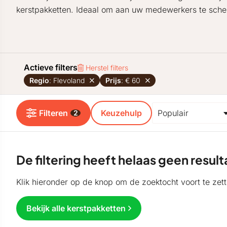
kerstpakketten. Ideaal om aan uw medewerkers te sche
Actieve filters
Herstel filters
Regio
: Flevoland
Prijs
: € 60
Filteren
Keuzehulp
2
De filtering heeft helaas geen resu
Klik hieronder op de knop om de zoektocht voort te zett
Bekijk alle kerstpakketten