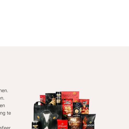
nen.
en.
 en
ng te
sfeer