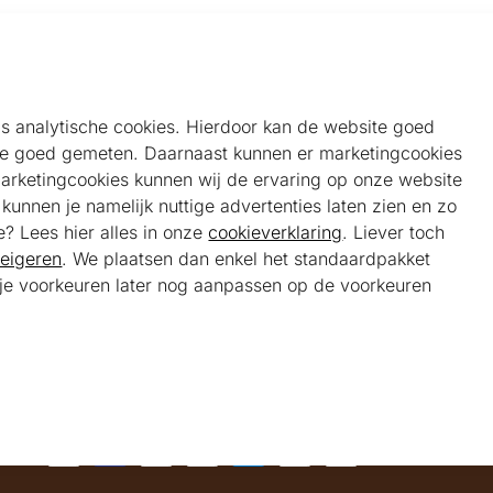
als analytische cookies. Hierdoor kan de website goed
e goed gemeten. Daarnaast kunnen er marketingcookies
Helpdesk
Alg
marketingcookies kunnen wij de ervaring op onze website
Veelgestelde vragen
Sho
unnen je namelijk nuttige advertenties laten zien en zo
Klantenservice
Maa
e? Lees hier alles in onze
cookieverklaring
. Liever toch
Ker
eigeren
. We plaatsen dan enkel het standaardpakket
Bel ons
Bela
t je voorkeuren later nog aanpassen op de voorkeuren
085 301 22 55 (NL)
Tra
E-mail ons
service@kerstpakketonline.nl