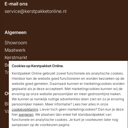
E-mail ons
service@kerstpakketonline.nl
Algemeen
Showroom
Maatwerk
Kerstmarkt
Belastingregels
Cookies op Kerstpakket Online
.
Track & Trace
Kerstpakket Online gebruikt zowel functionele als analytische cookies.
Hierdoor kan de website goed functioneren en worden bezoeken op de
website goed gemeten. Daarnaast kunnen er marketingcookies worden
geplaatst als je deze accepteert. Met marketingcookies kunnen wij de
Overig
ervaring op onze website persoonlijker en meer gestroomlijnd maken.
We kunnen je namelijk nuttige advertenties laten zien en zo je ervaring
Blog
persoonlijker maken. Meer informatie? Lees hier alles in onze
cookieverklaring
. Liever toch geen marketingcookies? Dan kun je deze
Vacatures
hier
weigeren
. We plaatsen dan enkel het standaardpakket van
Goedendag!
functionele en analytische cookies. Je kunt je voorkeuren later nog
Mocht ik je ergens mee
aanpassen op de voorkeuren pagina.
kunnen helpen, dan