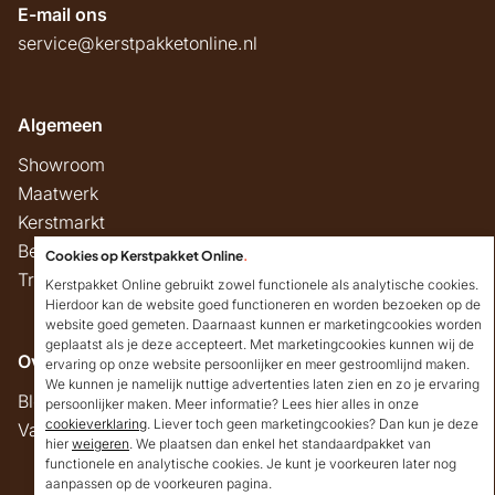
E-mail ons
service@kerstpakketonline.nl
Algemeen
Showroom
Maatwerk
Kerstmarkt
Belastingregels
Cookies op Kerstpakket Online
.
Track & Trace
Kerstpakket Online gebruikt zowel functionele als analytische cookies.
Hierdoor kan de website goed functioneren en worden bezoeken op de
website goed gemeten. Daarnaast kunnen er marketingcookies worden
geplaatst als je deze accepteert. Met marketingcookies kunnen wij de
Overig
ervaring op onze website persoonlijker en meer gestroomlijnd maken.
We kunnen je namelijk nuttige advertenties laten zien en zo je ervaring
Blog
persoonlijker maken. Meer informatie? Lees hier alles in onze
cookieverklaring
. Liever toch geen marketingcookies? Dan kun je deze
Vacatures
hier
weigeren
. We plaatsen dan enkel het standaardpakket van
Goedendag!
functionele en analytische cookies. Je kunt je voorkeuren later nog
Mocht ik je ergens mee
aanpassen op de voorkeuren pagina.
kunnen helpen, dan