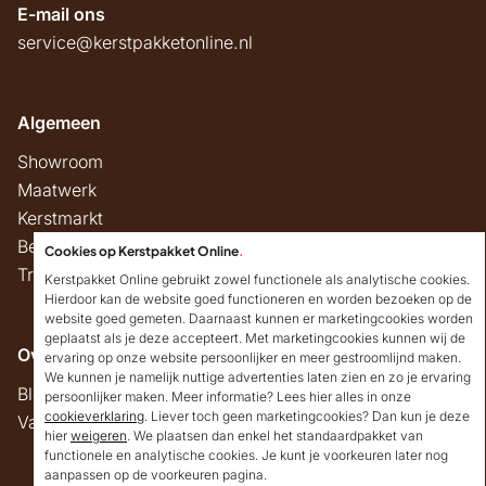
E-mail ons
service@kerstpakketonline.nl
Algemeen
Showroom
Maatwerk
Kerstmarkt
Belastingregels
Cookies op Kerstpakket Online
.
Track & Trace
Kerstpakket Online gebruikt zowel functionele als analytische cookies.
Hierdoor kan de website goed functioneren en worden bezoeken op de
website goed gemeten. Daarnaast kunnen er marketingcookies worden
geplaatst als je deze accepteert. Met marketingcookies kunnen wij de
Overig
ervaring op onze website persoonlijker en meer gestroomlijnd maken.
We kunnen je namelijk nuttige advertenties laten zien en zo je ervaring
Blog
persoonlijker maken. Meer informatie? Lees hier alles in onze
cookieverklaring
. Liever toch geen marketingcookies? Dan kun je deze
Vacatures
hier
weigeren
. We plaatsen dan enkel het standaardpakket van
Goedendag!
functionele en analytische cookies. Je kunt je voorkeuren later nog
Mocht ik je ergens mee
aanpassen op de voorkeuren pagina.
kunnen helpen, dan