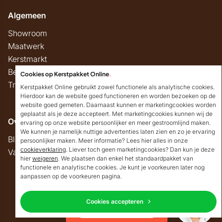
Algemeen
Showroom
Maatwerk
Kerstmarkt
Belastingregels
Cookies op Kerstpakket Online
.
Track & Trace
Kerstpakket Online gebruikt zowel functionele als analytische cookies.
Hierdoor kan de website goed functioneren en worden bezoeken op de
website goed gemeten. Daarnaast kunnen er marketingcookies worden
geplaatst als je deze accepteert. Met marketingcookies kunnen wij de
Overig
ervaring op onze website persoonlijker en meer gestroomlijnd maken.
We kunnen je namelijk nuttige advertenties laten zien en zo je ervaring
Blog
persoonlijker maken. Meer informatie? Lees hier alles in onze
cookieverklaring
. Liever toch geen marketingcookies? Dan kun je deze
Vacatures
hier
weigeren
. We plaatsen dan enkel het standaardpakket van
Goedendag!
functionele en analytische cookies. Je kunt je voorkeuren later nog
Mocht ik je ergens mee
aanpassen op de voorkeuren pagina.
kunnen helpen, dan
Copyright © 2026 Kerstpakket Online
verneem ik dat graag.
Cookies accepteren
Neem contact op
Privacy
Algemene voorwaarden
Disclaimer
Sitemap