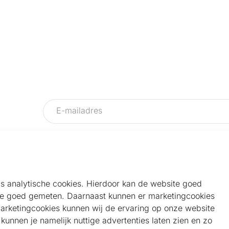
als analytische cookies. Hierdoor kan de website goed
e goed gemeten. Daarnaast kunnen er marketingcookies
Helpdesk
Alg
marketingcookies kunnen wij de ervaring op onze website
Veelgestelde vragen
Sho
unnen je namelijk nuttige advertenties laten zien en zo
Klantenservice
Maa