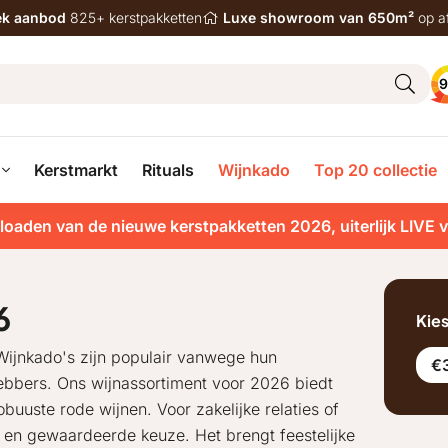
iek aanbod
825+ kerstpakketten
Luxe showroom van 650m²
op a
9
Kerstmarkt
Rituals
Wijnkado
Top 20 collectie
loaden van de nieuwe kerstpakketten 2026, uiterlijk LIVE 
6
Kie
 Wijnkado's zijn populair vanwege hun
€
fhebbers. Ons wijnassortiment voor 2026 biedt
obuuste rode wijnen. Voor zakelijke relaties of
 en gewaardeerde keuze. Het brengt feestelijke