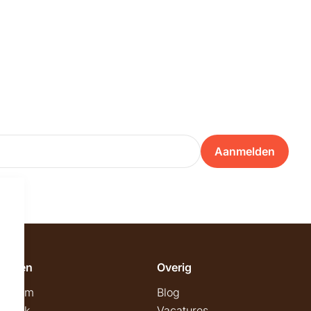
Aanmelden
emeen
Overig
wroom
Blog
twerk
Vacatures