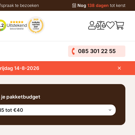
fspraak te bezoeken
Nog
138 dagen
tot kerst
Uitstekend
.2
beoordeeld
085 301 22 55
vrijdag 14-8-2026
s je pakketbudget
35 tot €40