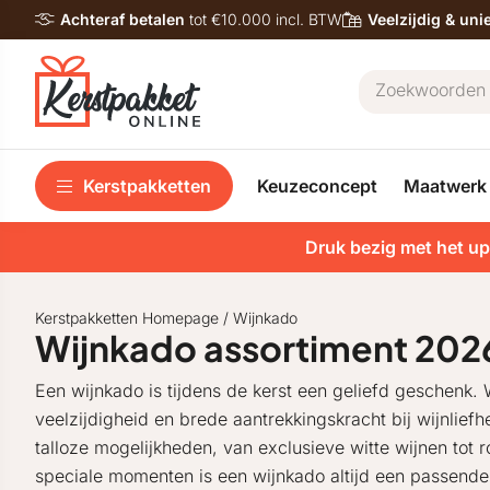
Achteraf betalen
tot €10.000 incl. BTW
Veelzijdig & un
Kerstpakketten
Keuzeconcept
Maatwerk
Druk bezig met het up
Kerstpakketten Homepage
/
Wijnkado
Wijnkado assortiment 202
Een wijnkado is tijdens de kerst een geliefd geschenk.
veelzijdigheid en brede aantrekkingskracht bij wijnlie
talloze mogelijkheden, van exclusieve witte wijnen tot r
speciale momenten is een wijnkado altijd een passende