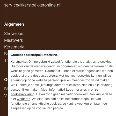
service@kerstpakketonline.nl
Algemeen
Showroom
Maatwerk
Kerstmarkt
Belastingregels
Cookies op Kerstpakket Online
.
Track & Trace
Kerstpakket Online gebruikt zowel functionele als analytische cookies.
Hierdoor kan de website goed functioneren en worden bezoeken op de
website goed gemeten. Daarnaast kunnen er marketingcookies worden
geplaatst als je deze accepteert. Met marketingcookies kunnen wij de
Overig
ervaring op onze website persoonlijker en meer gestroomlijnd maken.
We kunnen je namelijk nuttige advertenties laten zien en zo je ervaring
Blog
persoonlijker maken. Meer informatie? Lees hier alles in onze
cookieverklaring
. Liever toch geen marketingcookies? Dan kun je deze
Vacatures
hier
weigeren
. We plaatsen dan enkel het standaardpakket van
Goedendag!
functionele en analytische cookies. Je kunt je voorkeuren later nog
Mocht ik je ergens mee
aanpassen op de voorkeuren pagina.
kunnen helpen, dan
Copyright © 2026 Kerstpakket Online
verneem ik dat graag.