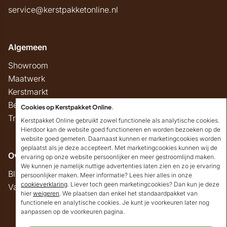
service@kerstpakketonline.nl
Algemeen
Showroom
Maatwerk
Kerstmarkt
Belastingregels
Cookies op Kerstpakket Online
.
Track & Trace
Kerstpakket Online gebruikt zowel functionele als analytische cookies.
Hierdoor kan de website goed functioneren en worden bezoeken op de
website goed gemeten. Daarnaast kunnen er marketingcookies worden
geplaatst als je deze accepteert. Met marketingcookies kunnen wij de
Overig
ervaring op onze website persoonlijker en meer gestroomlijnd maken.
We kunnen je namelijk nuttige advertenties laten zien en zo je ervaring
Blog
persoonlijker maken. Meer informatie? Lees hier alles in onze
cookieverklaring
. Liever toch geen marketingcookies? Dan kun je deze
Vacatures
hier
weigeren
. We plaatsen dan enkel het standaardpakket van
Goedendag!
functionele en analytische cookies. Je kunt je voorkeuren later nog
Mocht ik je ergens mee
aanpassen op de voorkeuren pagina.
kunnen helpen, dan
Copyright © 2026 Kerstpakket Online
verneem ik dat graag.