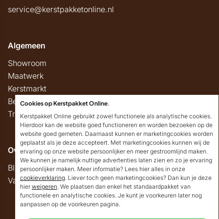
service@kerstpakketonline.nl
Algemeen
Showroom
Maatwerk
Kerstmarkt
Belastingregels
Cookies op Kerstpakket Online
.
Track & Trace
Kerstpakket Online gebruikt zowel functionele als analytische cookies.
Hierdoor kan de website goed functioneren en worden bezoeken op de
website goed gemeten. Daarnaast kunnen er marketingcookies worden
geplaatst als je deze accepteert. Met marketingcookies kunnen wij de
Overig
ervaring op onze website persoonlijker en meer gestroomlijnd maken.
We kunnen je namelijk nuttige advertenties laten zien en zo je ervaring
Blog
persoonlijker maken. Meer informatie? Lees hier alles in onze
cookieverklaring
. Liever toch geen marketingcookies? Dan kun je deze
Vacatures
hier
weigeren
. We plaatsen dan enkel het standaardpakket van
Goedendag!
functionele en analytische cookies. Je kunt je voorkeuren later nog
Mocht ik je ergens mee
aanpassen op de voorkeuren pagina.
kunnen helpen, dan
Copyright © 2026 Kerstpakket Online
verneem ik dat graag.