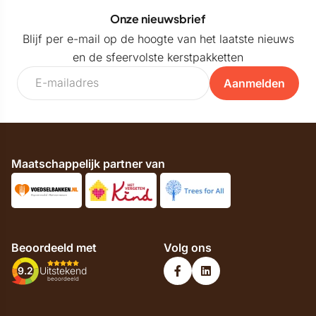
Onze nieuwsbrief
Blijf per e-mail op de hoogte van het laatste nieuws
en de sfeervolste kerstpakketten
Aanmelden
Maatschappelijk partner van
Beoordeeld met
Volg ons
9.2
Uitstekend
beoordeeld