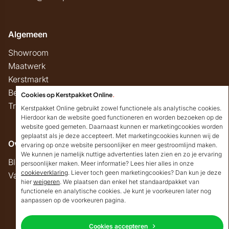
Algemeen
Showroom
Maatwerk
Kerstmarkt
Belastingregels
Cookies op Kerstpakket Online
.
Track & Trace
Kerstpakket Online gebruikt zowel functionele als analytische cookies.
Hierdoor kan de website goed functioneren en worden bezoeken op de
website goed gemeten. Daarnaast kunnen er marketingcookies worden
geplaatst als je deze accepteert. Met marketingcookies kunnen wij de
Overig
ervaring op onze website persoonlijker en meer gestroomlijnd maken.
We kunnen je namelijk nuttige advertenties laten zien en zo je ervaring
Blog
persoonlijker maken. Meer informatie? Lees hier alles in onze
cookieverklaring
. Liever toch geen marketingcookies? Dan kun je deze
Vacatures
hier
weigeren
. We plaatsen dan enkel het standaardpakket van
Goedendag!
functionele en analytische cookies. Je kunt je voorkeuren later nog
Mocht ik je ergens mee
aanpassen op de voorkeuren pagina.
kunnen helpen, dan
Copyright © 2026 Kerstpakket Online
verneem ik dat graag.
Cookies accepteren