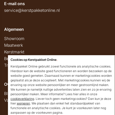
E-mail ons
service@kerstpakketonline.nl
Algemeen
Showroom
Maatwerk
Kerstmarkt
Belastingregels
Cookies op Kerstpakket Online
.
Track & Trace
Kerstpakket Online gebruikt zowel functionele als analytische cookies.
Hierdoor kan de website goed functioneren en worden bezoeken op de
website goed gemeten. Daarnaast kunnen er marketingcookies worden
geplaatst als je deze accepteert. Met marketingcookies kunnen wij de
Overig
ervaring op onze website persoonlijker en meer gestroomlijnd maken.
We kunnen je namelijk nuttige advertenties laten zien en zo je ervaring
Blog
persoonlijker maken. Meer informatie? Lees hier alles in onze
cookieverklaring
. Liever toch geen marketingcookies? Dan kun je deze
Vacatures
hier
weigeren
. We plaatsen dan enkel het standaardpakket van
Goedendag!
functionele en analytische cookies. Je kunt je voorkeuren later nog
Mocht ik je ergens mee
aanpassen op de voorkeuren pagina.
kunnen helpen, dan