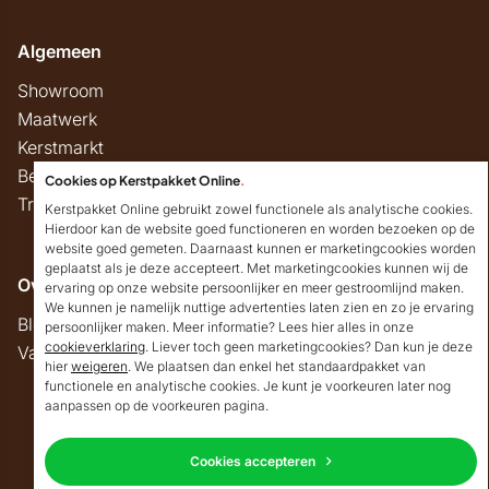
Algemeen
Showroom
Maatwerk
Kerstmarkt
Belastingregels
Cookies op Kerstpakket Online
.
Track & Trace
Kerstpakket Online gebruikt zowel functionele als analytische cookies.
Hierdoor kan de website goed functioneren en worden bezoeken op de
website goed gemeten. Daarnaast kunnen er marketingcookies worden
geplaatst als je deze accepteert. Met marketingcookies kunnen wij de
Overig
ervaring op onze website persoonlijker en meer gestroomlijnd maken.
We kunnen je namelijk nuttige advertenties laten zien en zo je ervaring
Blog
persoonlijker maken. Meer informatie? Lees hier alles in onze
cookieverklaring
. Liever toch geen marketingcookies? Dan kun je deze
Vacatures
hier
weigeren
. We plaatsen dan enkel het standaardpakket van
Goedendag!
functionele en analytische cookies. Je kunt je voorkeuren later nog
Mocht ik je ergens mee
aanpassen op de voorkeuren pagina.
kunnen helpen, dan
Copyright © 2026 Kerstpakket Online
verneem ik dat graag.
Cookies accepteren
Neem contact op
Privacy
Algemene voorwaarden
Disclaimer
Sitemap