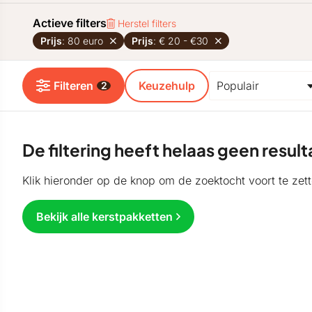
Actieve filters
Herstel filters
Prijs
: 80 euro
Prijs
: € 20 - €30
Filteren
Keuzehulp
2
De filtering heeft helaas geen resu
Klik hieronder op de knop om de zoektocht voort te zett
Bekijk alle kerstpakketten