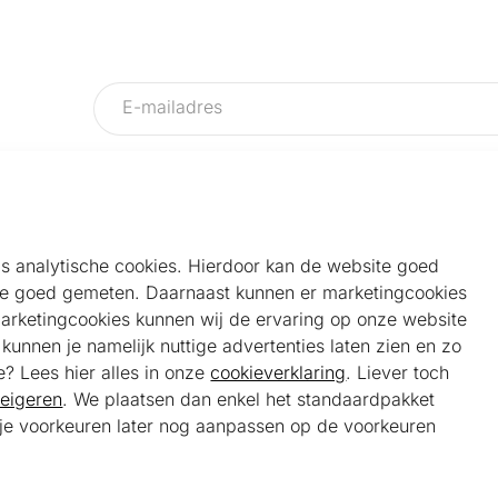
als analytische cookies. Hierdoor kan de website goed
e goed gemeten. Daarnaast kunnen er marketingcookies
Helpdesk
Alg
marketingcookies kunnen wij de ervaring op onze website
Veelgestelde vragen
Sho
unnen je namelijk nuttige advertenties laten zien en zo
Klantenservice
Maa
e? Lees hier alles in onze
cookieverklaring
. Liever toch
Ker
eigeren
. We plaatsen dan enkel het standaardpakket
Bel ons
Bela
t je voorkeuren later nog aanpassen op de voorkeuren
085 301 22 55 (NL)
Tra
E-mail ons