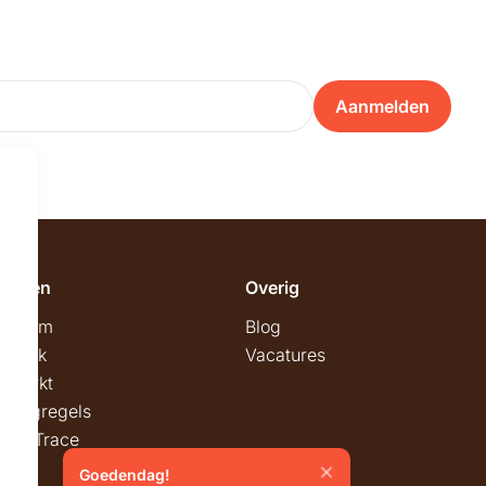
Aanmelden
emeen
Overig
wroom
Blog
twerk
Vacatures
stmarkt
stingregels
ck & Trace
Goedendag!