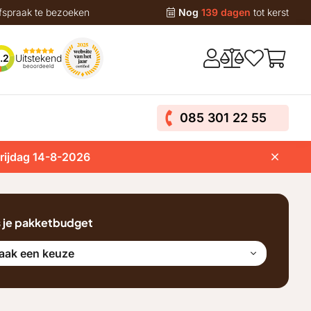
fspraak te bezoeken
Nog
139 dagen
tot kerst
Uitstekend
.2
beoordeeld
085 301 22 55
vrijdag 14-8-2026
s je pakketbudget
aak een keuze