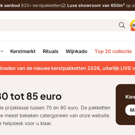
iek aanbod
825+ kerstpakketten
Luxe showroom van 650m²
op a
9
Kerstmarkt
Rituals
Wijnkado
Top 20 collectie
loaden van de nieuwe kerstpakketten 2026, uiterlijk LIVE 
0 tot 85 euro
Kie
e prijsklasse tussen 70 en 80 euro. De pakketten
M
de meest bekeken catergorieen van onze website.
 helpdesk voor u klaar.