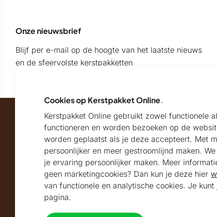
Onze nieuwsbrief
Blijf per e-mail op de hoogte van het laatste nieuws
en de sfeervolste kerstpakketten
Cookies op Kerstpakket Online
.
Kerstpakket Online gebruikt zowel functionele 
Maatschappelijk partner van
functioneren en worden bezoeken op de websit
worden geplaatst als je deze accepteert. Met 
persoonlijker en meer gestroomlijnd maken. We k
Beoordeeld met
je ervaring persoonlijker maken. Meer informati
geen marketingcookies? Dan kun je deze hier
w
9.2
Uitstekend
beoordeeld
van functionele en analytische cookies. Je kun
Volg ons
pagina.