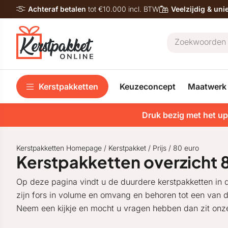
Achteraf betalen
tot €10.000 incl. BTW
Veelzijdig & un
Kerstpakketten
Keuzeconcept
Maatwerk
Druk bezig met het up
Kerstpakketten Homepage
/
Kerstpakket
/
Prijs
/
80 euro
Kerstpakketten overzicht 8
Op deze pagina vindt u de duurdere kerstpakketten in d
zijn fors in volume en omvang en behoren tot een van 
Neem een kijkje en mocht u vragen hebben dan zit onze