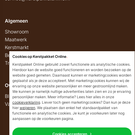
Algemeen
Showroom
Maatwerk
Kerstmarkt
Belastingregels
Cookies op Kerstpakket Online
.
Track & Trace
Kerstpakket Online gebruikt zowel functionele als analytische cookies.
Hierdoor kan de website goed functioneren en worden bezoeken op de
website goed gemeten. Daarnaast kunnen er marketingcookies worden
geplaatst als je deze accepteert. Met marketingcookies kunnen wij de
Overig
ervaring op onze website persoonlijker en meer gestroomlijnd maken.
We kunnen je namelijk nuttige advertenties laten zien en zo je ervaring
Blog
persoonlijker maken. Meer informatie? Lees hier alles in onze
cookieverklaring
. Liever toch geen marketingcookies? Dan kun je deze
Vacatures
hier
weigeren
. We plaatsen dan enkel het standaardpakket van
Goedendag!
functionele en analytische cookies. Je kunt je voorkeuren later nog
Mocht ik je ergens mee
aanpassen op de voorkeuren pagina.
kunnen helpen, dan
Copyright © 2026 Kerstpakket Online
verneem ik dat graag.
Cookies accepteren