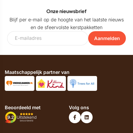
Onze nieuwsbrief
Blijf per e-mail op de hoogte van het laatste nieuws
en de sfeervolste kerstpakketten
Aanmelden
Maatschappelijk partner van
Beoordeeld met
Volg ons
9.2
Uitstekend
beoordeeld