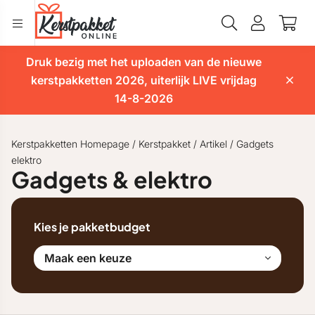
Druk bezig met het uploaden van de nieuwe
kerstpakketten 2026, uiterlijk LIVE vrijdag
14-8-2026
Kerstpakketten Homepage
/
Kerstpakket
/
Artikel
/
Gadgets
elektro
Gadgets & elektro
Kies je pakketbudget
Maak een keuze