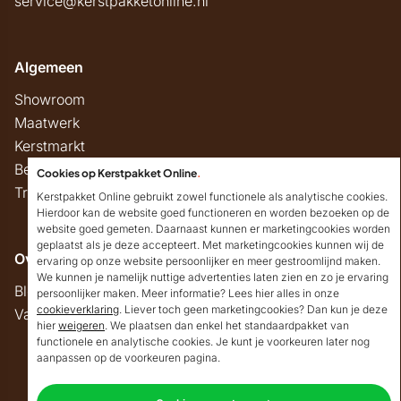
service@kerstpakketonline.nl
Algemeen
Showroom
Maatwerk
Kerstmarkt
Belastingregels
Cookies op Kerstpakket Online
.
Track & Trace
Kerstpakket Online gebruikt zowel functionele als analytische cookies.
Hierdoor kan de website goed functioneren en worden bezoeken op de
website goed gemeten. Daarnaast kunnen er marketingcookies worden
geplaatst als je deze accepteert. Met marketingcookies kunnen wij de
Overig
ervaring op onze website persoonlijker en meer gestroomlijnd maken.
We kunnen je namelijk nuttige advertenties laten zien en zo je ervaring
Blog
persoonlijker maken. Meer informatie? Lees hier alles in onze
cookieverklaring
. Liever toch geen marketingcookies? Dan kun je deze
Vacatures
hier
weigeren
. We plaatsen dan enkel het standaardpakket van
Goedendag!
functionele en analytische cookies. Je kunt je voorkeuren later nog
Mocht ik je ergens mee
aanpassen op de voorkeuren pagina.
kunnen helpen, dan
Copyright © 2026 Kerstpakket Online
verneem ik dat graag.