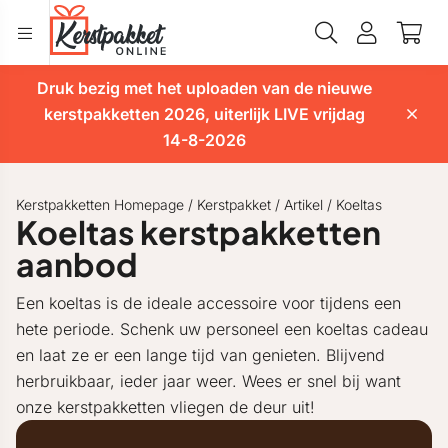
Druk bezig met het uploaden van de nieuwe
kerstpakketten 2026, uiterlijk LIVE vrijdag
14-8-2026
Kerstpakketten Homepage
/
Kerstpakket
/
Artikel
/
Koeltas
Koeltas kerstpakketten
aanbod
Een koeltas is de ideale accessoire voor tijdens een
hete periode. Schenk uw personeel een koeltas cadeau
en laat ze er een lange tijd van genieten. Blijvend
herbruikbaar, ieder jaar weer. Wees er snel bij want
onze kerstpakketten vliegen de deur uit!