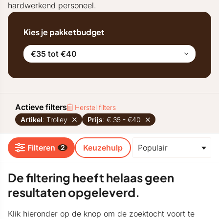
hardwerkend personeel.
Kies je pakketbudget
€35 tot €40
Actieve filters
Herstel filters
Artikel
: Trolley
Prijs
: € 35 - €40
Filteren
Keuzehulp
2
De filtering heeft helaas geen
resultaten opgeleverd.
Klik hieronder op de knop om de zoektocht voort te