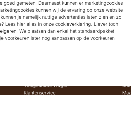
e goed gemeten. Daarnaast kunnen er marketingcookies
marketingcookies kunnen wij de ervaring op onze website
unnen je namelijk nuttige advertenties laten zien en zo
e? Lees hier alles in onze
cookieverklaring
. Liever toch
eigeren
. We plaatsen dan enkel het standaardpakket
t je voorkeuren later nog aanpassen op de voorkeuren
Helpdesk
Alg
Veelgestelde vragen
Sho
Klantenservice
Maa
Ker
Bel ons
Bela
085 301 22 55 (NL)
Tra
E-mail ons