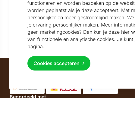
functioneren en worden bezoeken op de websit
worden geplaatst als je deze accepteert. Met 
Onze nieuwsbrief
persoonlijker en meer gestroomlijnd maken. We k
je ervaring persoonlijker maken. Meer informati
Blijf per e-mail op de hoogte van het laatste nieuws
geen marketingcookies? Dan kun je deze hier
w
en de sfeervolste kerstpakketten
van functionele en analytische cookies. Je kun
pagina.
Cookies accepteren
Maatschappelijk partner van
Beoordeeld met
9.2
Uitstekend
beoordeeld
Volg ons