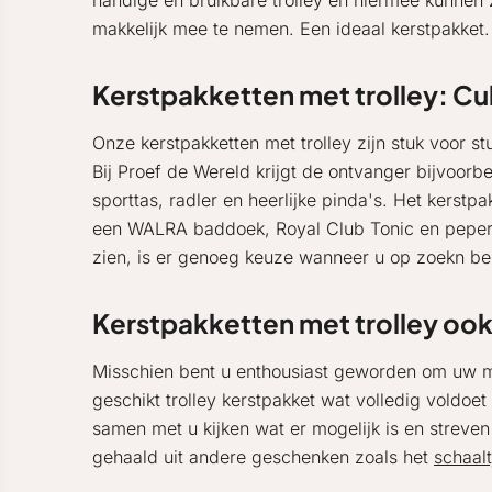
handige en bruikbare trolley en hiermee kunnen ze
makkelijk mee te nemen. Een ideaal kerstpakket
Kerstpakketten met trolley: Cul
Onze kerstpakketten met trolley zijn stuk voor s
Bij Proef de Wereld krijgt de ontvanger bijvoorb
sporttas, radler en heerlijke pinda's. Het kerstp
een WALRA baddoek, Royal Club Tonic en peperm
zien, is er genoeg keuze wanneer u op zoekn ben
Kerstpakketten met trolley oo
Misschien bent u enthousiast geworden om uw me
geschikt trolley kerstpakket wat volledig voldo
samen met u kijken wat er mogelijk is en streven
gehaald uit andere geschenken zoals het
schaalt