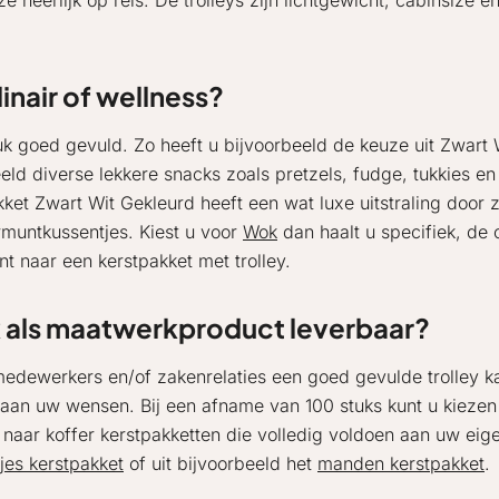
 heerlijk op reis. De trolleys zijn lichtgewicht, cabinsize e
.
inair of wellness?
tuk goed gevuld. Zo heeft u bijvoorbeeld de keuze uit Zwart
eeld diverse lekkere snacks zoals pretzels, fudge, tukkies 
akket Zwart Wit Gekleurd heeft een wat luxe uitstraling door
untkussentjes. Kiest u voor
Wok
dan haalt u specifiek, de c
t naar een kerstpakket met trolley.
k als maatwerkproduct leverbaar?
dewerkers en/of zakenrelaties een goed gevulde trolley kad
et aan uw wensen. Bij een afname van 100 stuks kunt u kiez
 naar koffer kerstpakketten die volledig voldoen aan uw eig
jes kerstpakket
of uit bijvoorbeeld het
manden kerstpakket
.