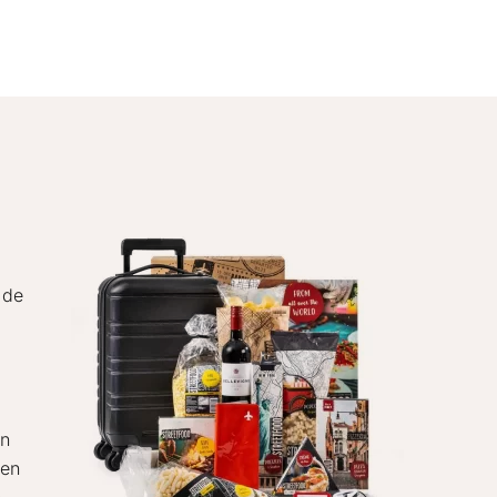
 de
an
een