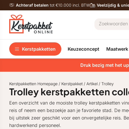
Achteraf betalen
tot €10.000 incl. BTW
Veelzijdig & un
Kerstpakketten
Keuzeconcept
Maatwerk
Druk bezig met het up
Kerstpakketten Homepage
/
Kerstpakket
/
Artikel
/
Trolley
Trolley kerstpakketten coll
Een overzicht van de mooiste trolley kerstpakketten vin
reis of neem een bezoekje aan je favoriete stad. De me
bij uitstek zeer geschikt voor een onvergetelijke reis. B
hardwerkend personeel.