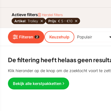
Actieve filters
Herstel filters
Artikel
: Trolley
Prijs
: € 5 - €10
Filteren
Keuzehulp
2
De filtering heeft helaas geen resu
Klik hieronder op de knop om de zoektocht voort te zett
Bekijk alle kerstpakketten