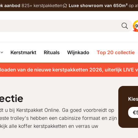
iek aanbod
825+ kerstpakketten
Luxe showroom van 650m²
op a
9
Kerstmarkt
Rituals
Wijnkado
Top 20 collectie
loaden van de nieuwe kerstpakketten 2026, uiterlijk LIVE 
ectie
Kie
dt u bij Kerstpakket Online. Ga goed voorbreidt op
€5
este trolley's hebben een cabinsize formaat en zijn
ekijk alle koffer kerstpakketten en verras uw