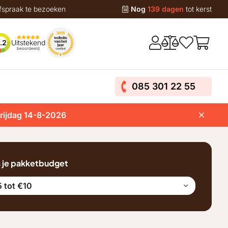
fspraak te bezoeken
Nog
139 dagen
tot kerst
Uitstekend
.2
beoordeeld
085 301 22 55
vrijdag 14-8-2026
s je pakketbudget
 tot €10