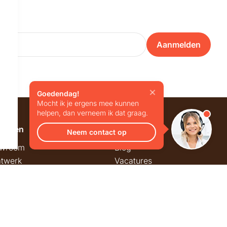
Aanmelden
Goedendag!
Mocht ik je ergens mee kunnen
helpen, dan verneem ik dat graag.
emeen
Overig
Neem contact op
wroom
Blog
twerk
Vacatures
stmarkt
stingregels
ck & Trace