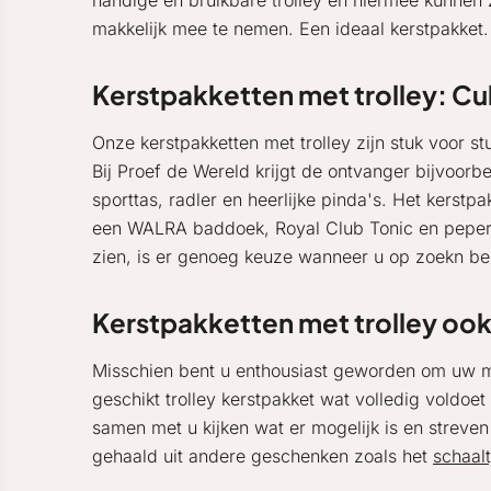
handige en bruikbare trolley en hiermee kunnen ze
makkelijk mee te nemen. Een ideaal kerstpakket
Kerstpakketten met trolley: Cul
Onze kerstpakketten met trolley zijn stuk voor s
Bij Proef de Wereld krijgt de ontvanger bijvoorb
sporttas, radler en heerlijke pinda's. Het kerstp
een WALRA baddoek, Royal Club Tonic en peperm
zien, is er genoeg keuze wanneer u op zoekn ben
Kerstpakketten met trolley oo
Misschien bent u enthousiast geworden om uw me
geschikt trolley kerstpakket wat volledig voldo
samen met u kijken wat er mogelijk is en streven
gehaald uit andere geschenken zoals het
schaalt