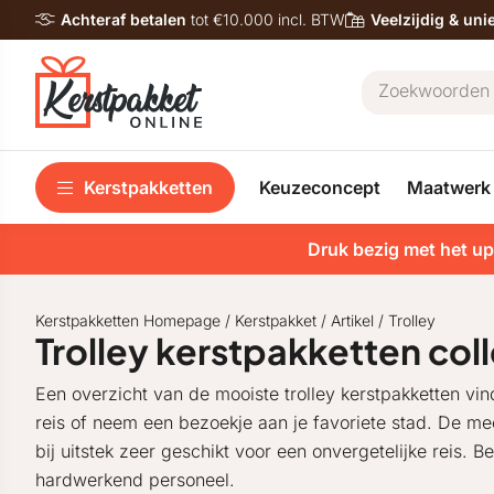
Achteraf betalen
tot €10.000 incl. BTW
Veelzijdig & un
Kerstpakketten
Keuzeconcept
Maatwerk
Druk bezig met het up
Kerstpakketten Homepage
/
Kerstpakket
/
Artikel
/
Trolley
Trolley kerstpakketten coll
Een overzicht van de mooiste trolley kerstpakketten vin
reis of neem een bezoekje aan je favoriete stad. De me
bij uitstek zeer geschikt voor een onvergetelijke reis. B
hardwerkend personeel.