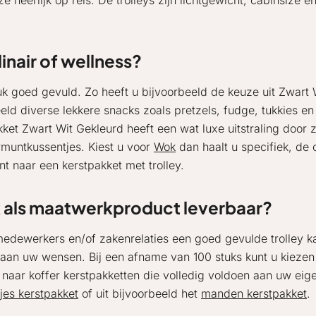
 heerlijk op reis. De trolleys zijn lichtgewicht, cabinsize e
.
inair of wellness?
tuk goed gevuld. Zo heeft u bijvoorbeeld de keuze uit Zwart
eeld diverse lekkere snacks zoals pretzels, fudge, tukkies 
akket Zwart Wit Gekleurd heeft een wat luxe uitstraling door
untkussentjes. Kiest u voor
Wok
dan haalt u specifiek, de c
t naar een kerstpakket met trolley.
k als maatwerkproduct leverbaar?
dewerkers en/of zakenrelaties een goed gevulde trolley kad
et aan uw wensen. Bij een afname van 100 stuks kunt u kiez
 naar koffer kerstpakketten die volledig voldoen aan uw eig
jes kerstpakket
of uit bijvoorbeeld het
manden kerstpakket
.