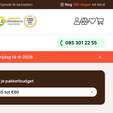
fspraak te bezoeken
Nog
140 dagen
tot kerst
Uitstekend
.2
beoordeeld
085 301 22 55
vrijdag 14-8-2026
s je pakketbudget
5 tot €60