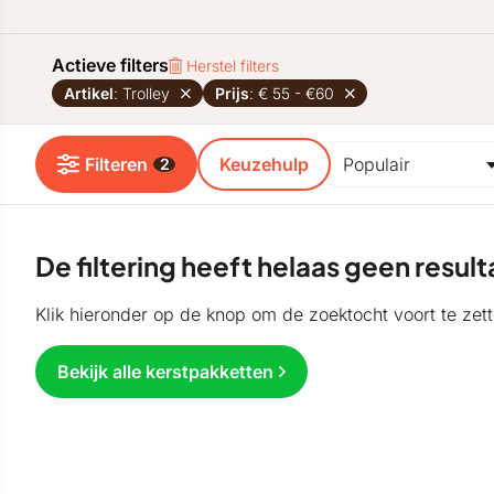
Actieve filters
Herstel filters
Artikel
: Trolley
Prijs
: € 55 - €60
Filteren
Keuzehulp
2
De filtering heeft helaas geen resu
Klik hieronder op de knop om de zoektocht voort te zett
Bekijk alle kerstpakketten