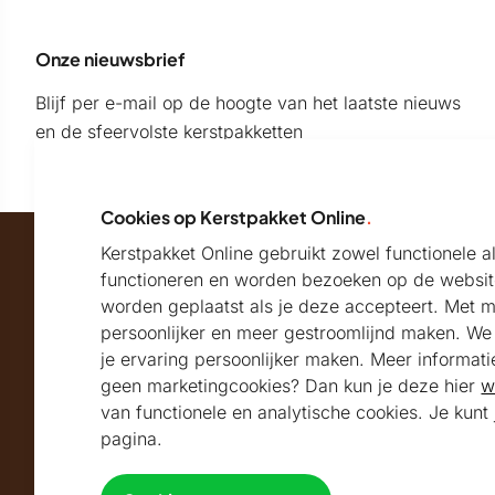
Onze nieuwsbrief
Blijf per e-mail op de hoogte van het laatste nieuws
en de sfeervolste kerstpakketten
Cookies op Kerstpakket Online
.
Kerstpakket Online gebruikt zowel functionele 
Maatschappelijk partner van
functioneren en worden bezoeken op de websit
worden geplaatst als je deze accepteert. Met 
persoonlijker en meer gestroomlijnd maken. We k
Beoordeeld met
je ervaring persoonlijker maken. Meer informati
geen marketingcookies? Dan kun je deze hier
w
9.2
Uitstekend
beoordeeld
van functionele en analytische cookies. Je kun
Volg ons
pagina.