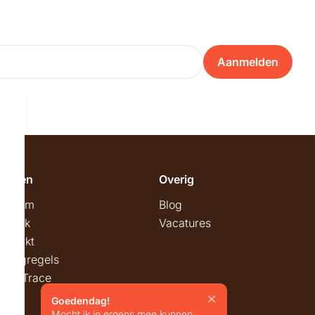
Aanmelden
emeen
Overig
wroom
Blog
twerk
Vacatures
stmarkt
stingregels
ck & Trace
Goedendag!
Mocht ik je ergens mee kunnen