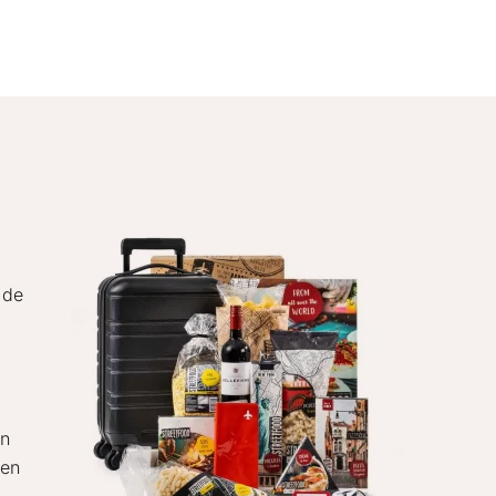
 de
an
een