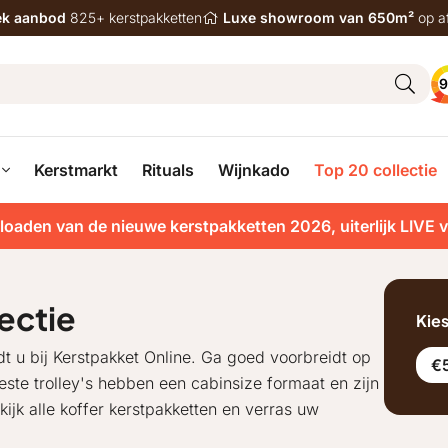
iek aanbod
825+ kerstpakketten
Luxe showroom van 650m²
op a
9
Kerstmarkt
Rituals
Wijnkado
Top 20 collectie
loaden van de nieuwe kerstpakketten 2026, uiterlijk LIVE 
ectie
Kie
dt u bij Kerstpakket Online. Ga goed voorbreidt op
€5
este trolley's hebben een cabinsize formaat en zijn
ekijk alle koffer kerstpakketten en verras uw