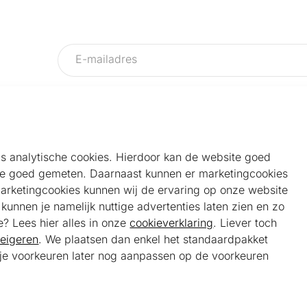
als analytische cookies. Hierdoor kan de website goed
e goed gemeten. Daarnaast kunnen er marketingcookies
Helpdesk
Alg
marketingcookies kunnen wij de ervaring op onze website
Veelgestelde vragen
Sho
unnen je namelijk nuttige advertenties laten zien en zo
Klantenservice
Maa
e? Lees hier alles in onze
cookieverklaring
. Liever toch
Ker
eigeren
. We plaatsen dan enkel het standaardpakket
Bel ons
Bela
t je voorkeuren later nog aanpassen op de voorkeuren
085 301 22 55 (NL)
Tra
E-mail ons