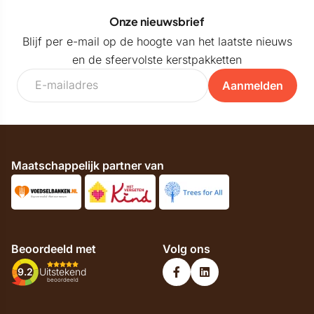
Onze nieuwsbrief
Blijf per e-mail op de hoogte van het laatste nieuws
en de sfeervolste kerstpakketten
Aanmelden
Maatschappelijk partner van
Beoordeeld met
Volg ons
9.2
Uitstekend
beoordeeld